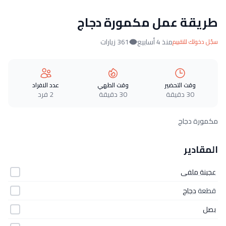
طريقة عمل مكمورة دجاج
منذ 4 أسابيع
361 زيارات
سجّل دخولك للتقييم
وقت التحضير
وقت الطهي
عدد الافراد
30 دقيقة
30 دقيقة
2 فرد
مكمورة دجاج
المقادير
عجينة ملفى
قطعة
دجاج
بصل