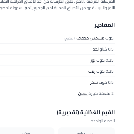
الطرشانة العراقية باللحم ، طبق الطرشانة من أحد الأطباق العراقية ال
اللوز والزبيب فهو من الأطباق المحببة لدى الجميع يتميز بسهولة تحض
المقادير
كوب
مشمش مجفف،
(منقوع)
0.5 كيلو
لحم
0.25 كوب
لوز
0.25 كوب
زبيب
0.5 كوب
سكر
2 ملعقة كبيرة
سمن
القيم الغذائية (تقديرية)
للحصة الواحدة
سعرات حرارية
بروتين