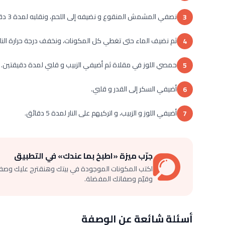
نصفي المشمش المنقوع و نضيفه إلى اللحم، ونقلبه لمدة 3 دقائق.
3
ثم نضيف الماء حتى تغطي كل المكونات، ونخفف درجة حرارة النار
4
حمصي اللوز في مقلاة ثم أضيفي الزبيب و قلبي لمدة دقيقتين.
5
أضيفي السكر إلى القدر و قلبي.
6
أضيفي اللوز و الزبيب، و اتركيهم على النار لمدة 5 دقائق.
7
جرّب ميزة «اطبخ بما عندك» في التطبيق
اكتب المكونات الموجودة في بيتك وهنقترح عليك وصف
وقيّم وصفاتك المفضلة.
أسئلة شائعة عن الوصفة