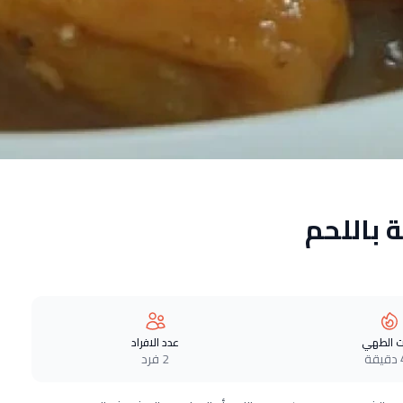
 باللحم
 الطهي
عدد الافراد
ة
2 فرد