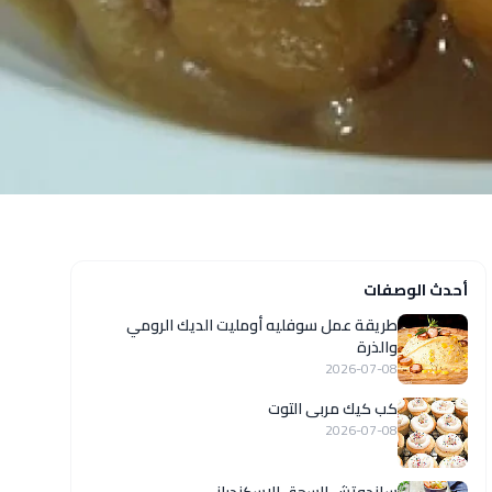
أحدث الوصفات
طريقة عمل سوفليه أومليت الديك الرومي
والذرة
2026-07-08
كب كيك مربى التوت
2026-07-08