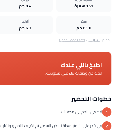
151 سعرة
8.4 جم
سكر
ألياف
63.0 جم
6.3 جم
المصدر:
CIQUAL
/
Open Food Facts
اطبخ باللي عندك
ابحث عن وصفات بناءً على مكوناتك.
خطوات التحضير
قطعي اللحم إلي مكعبات.
1
في قدر على نار متوسطة نسخن السمن ثم نضيف اللحم و ونقلبه حت
2