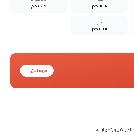
30.6 جم
67.9 جم
ملح
0.10 جم
جربه الآن
ى ينضج و يتغير لونه.