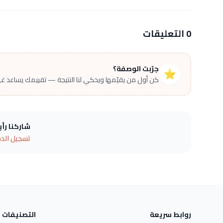
0 التعليقات
جرّبت الوصفة؟
⭐
كن أول من يقيّمها ويحكي لنا النتيجة — تقييمك يساعد غير
شاركنا رأ
تسجيل الد
روابط سريعة
التصنيفات