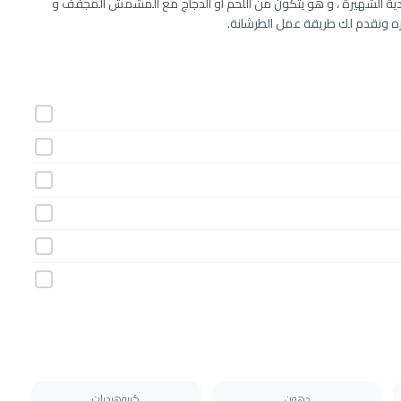
تقليدية الشهيرة ، و هو يتكون من اللحم أو الدجاج مع المشمش المجفف و
يره ونقدم لك طريقة عمل الطرشانة.
دهون
كربوهيدرات