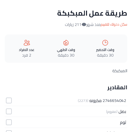
طريقة عمل المبكبكة
منذ شهر
211 زيارات
سجّل دخولك للتقييم
وقت التحضير
وقت الطهي
عدد الافراد
30 دقيقة
30 دقيقة
2 فرد
المبكبكة
المقادير
2746654042
مكرونه
(2273)
بصل
(مفروم)
ثوم