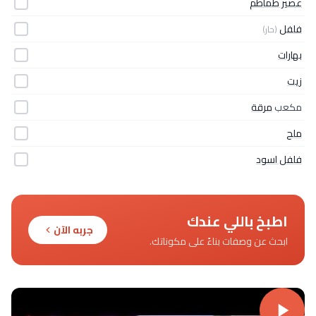
عصير طماطم
فلفل
(حار)
بهارات
زيت
مكعب
مرقة
ملح
فلفل اسود
اطبخ باللي عندك
جربه الآن
ابحث عن وصفات بناءً على مكوناتك.