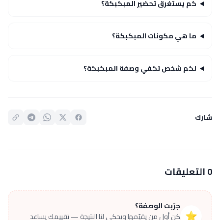
كم يستغرق تحضير المبكبكة؟
ما هي مكونات المبكبكة؟
لكم شخص تكفي وصفة المبكبكة؟
شارك
0 التعليقات
جرّبت الوصفة؟
⭐
كن أول من يقيّمها ويحكي لنا النتيجة — تقييمك يساعد