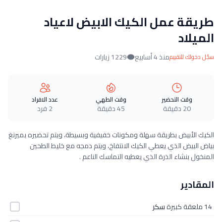
طريقة عمل الكيك الابيض لاعياد
الميلاد
منذ 4 أسابيع
1229 زيارات
سجّل دخولك للتقييم
وقت التحضير
وقت الطهي
عدد الافراد
20 دقيقة
45 دقيقة
2 فرد
الكيك الأبيض بطريقة سهلة ومكونات خفيفية وبسيطة، ويتم تحضيره بميرنغ
بياض البيض الذي يعطي الكيك الانتفاخ، ويتم دمجه مع خليط الطحين
المنخول بنشاء الذرة الذي يعطيه التماسك الناعم .
المقادير
14 ملعقة كبيرة
سكر