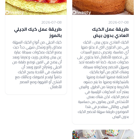
2026-07-08
2026-07-08
طريقة عمل الكيك
طريقة عمل كيك الجيلي
العادي بدون بيض
بالموز
الكيك العادي بدون بيض ، الكيك
كيك الجيلي من أنواع الكيك السهلة
هي من الحلوى التي لا يخلو منها
بمذاق رائع وشكل شهي جداً حيث
أي مناسبة، وتحرص جميع السيدات
يصنع الكيك بمكونات بسيطة عبارة
على تحضيره للأطفال لما يحتوي على
عن بيض وطحين وزيت وغيرها وبعد
مكونات صحية، كما انه طعمه لذيذ
أن ينضج في الفرن توضع طبقة من
وسهل التحضير ومكوناته بسيطة،
الجيلي وشرائح الموز وبعد أن
وهناك الكثير من أنواعالكيك
تتماسك في الثلاجة يصبح الكيك
المختلفة فمنها السادة ومنها
جاهزاً ليقدم لضيوفك وعائلتك مع
بالشيكولاته ومنها ما يتم حشوه
الشاي أو القهوة ومع العصير
بالكريمة وغيرها من الطرق. والبيض
للأطفال .
يعتبر أحد المكونات الرئيسية في
تحضير الكيك، لكن هناك بعض
الأشخاص الذين يعانون من حساسية
البيض، وبالتالي سنقدم في هذا
الموضوع طريقة سهلة لتحضير الكيك
بدون البيض.