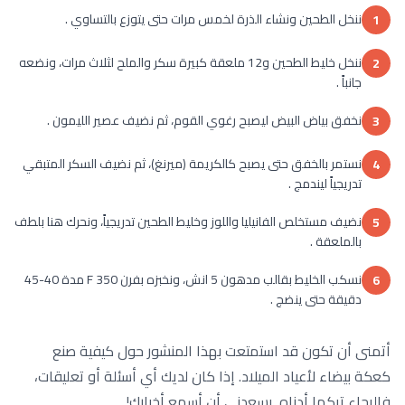
ننخل الطحين ونشاء الذرة لخمس مرات حتى يتوزع بالتساوي .
1
ننخل خليط الطحين و12 ملعقة كبيرة سكر والملح لثلاث مرات، ونضعه
2
جانباً .
نخفق بياض البيض ليصبح رغوي القوم، ثم نضيف عصير الليمون .
3
نستمر بالخفق حتى يصبح كالكريمة (ميرنغ)، ثم نضيف السكر المتبقي
4
تدريجياً ليندمج .
نضيف مستخلص الفانيليا واللوز وخليط الطحين تدريجياً، ونحرك هنا بلطف
5
بالملعقة .
نسكب الخليط بقالب مدهون 5 انش، ونخبزه بفرن 350 F مدة 40-45
6
دقيقة حتى ينضج .
أتمنى أن تكون قد استمتعت بهذا المنشور حول كيفية صنع
كعكة بيضاء لأعياد الميلاد. إذا كان لديك أي أسئلة أو تعليقات،
فالرجاء تركها أدناه. يسعدني أن أسمع أخبارك!