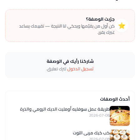
جرّبت الوصفة؟
⭐
كن أول من يقيّمها ويحكي لنا النتيجة — تقييمك يساعد
غيرك يقرر.
شاركنا رأيك في الوصفة
تسجيل الدخول
لترك تعليق.
أحدث الوصفات
طريقة عمل سوفليه أومليت الديك الرومي والذرة
2026-07-08
كب كيك مربى التوت
2026-07-08