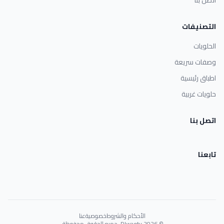
التصنيفات
الحلويات
وصفات سريعة
اطباق رئيسية
حلويات غربية
اتصل بنا
تابعنا
الأحكام والشروط
خصوصية
عنا
© 2026 Dlwaqty. جميع الحقوق محفوظة.