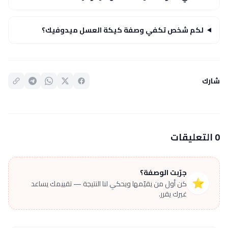
لكم شخص تكفي وصفة كيكة العسل ميدوفيك؟
شارك
0 التعليقات
جرّبت الوصفة؟
⭐
كن أول من يقيّمها ويحكي لنا النتيجة — تقييمك يساعد
غيرك يقرر.