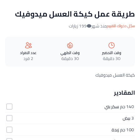
طريقة عمل كيكة العسل ميدوفيك
منذ شهر
199 زيارات
سجّل دخولك للتقييم
وقت التحضير
وقت الطهي
عدد الافراد
30 دقيقة
30 دقيقة
2 فرد
كيكة العسل ميدوفيك
المقادير
140 جم
سكر بني
3
بيض
100 جم
زبدة