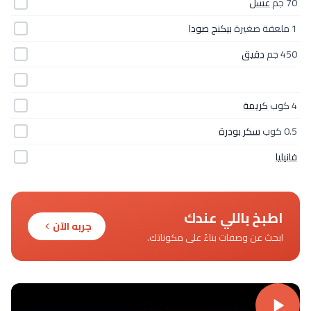
70 جم
عسل
1 ملعقة صغيرة
بيكنج صودا
450 جم
دقيق
4 كوب
كريمة
0.5 كوب
سكر بودرة
فانيليا
اطبخ باللي عندك
جربه الآن
ابحث عن وصفات بناءً على مكوناتك.