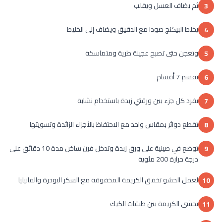
ثم يضاف العسل ويقلب
3
يخلط البيكنج صودا مع الدقيق ويضاف إلى الخليط
4
وتعجن حتى تصبح عجينة طرية ومتماسكة
5
تقسم 7 أقسام
6
يفرد كل جزء بين ورقتي زبدة باستخدام نشابة
7
تقطع دوائر بمقاس واحد مع الاحتفاظ بالأجزاء الزائدة وتسويتها
8
توضع في صينية على ورق زبدة وتدخل فرن ساخن مدة 10 دقائق على
9
درجة حرارة 200 مئوية
لعمل الحشو تخفق الكريمة المخفوقة مع السكر البودرة والفانيليا
10
تحشى الكريمة بين طبقات الكيك
11