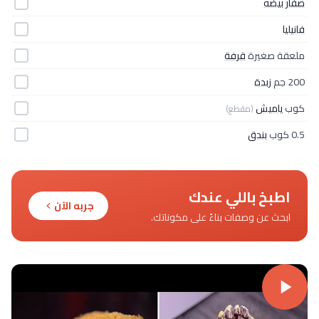
صفار بيضه
فانيليا
ملعقة صغيرة
قرفة
200 جم
زبدة
كوب
ياميش
(مقطع)
0.5 كوب
بندق
اطبخ باللي عندك
جربه الآن
ابحث عن وصفات بناءً على مكوناتك.