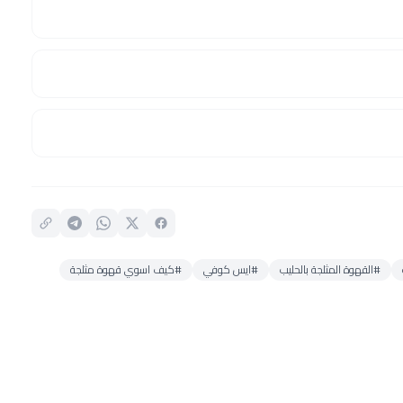
#القهوة المثلجة بالحليب
#ايس كوفي
#كيف اسوي قهوة مثلجة