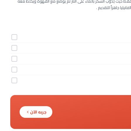
فانيليا بأسهل طريقة و ستكون جاهزة خلال 20 دقائق فقط حيث يُذوَّب السكر بالماء على النار ثم يوضع مع القهوة ويخلط معه
نيليا جاهزاً للتقديم .
جربه الآن