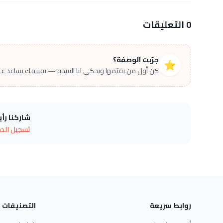
0 التعليقات
جرّبت الوصفة؟
⭐
كن أول من يقيّمها ويحكي لنا النتيجة — تقييمك يساعد غير
شاركنا رأ
تسجيل الد
روابط سريعة
التصنيفات