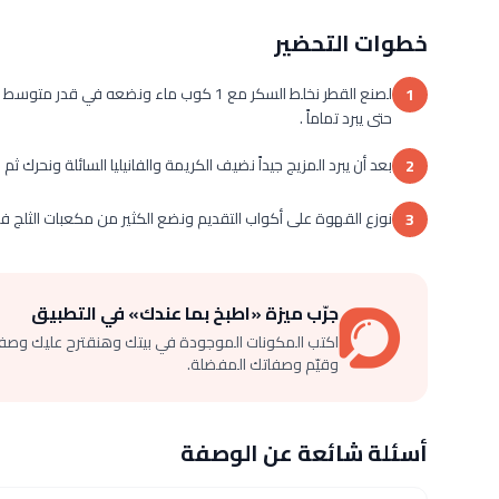
خطوات التحضير
لصنع القطر نخلط السكر مع 1 كوب ماء ونضعه 
1
حتى يبرد تماماً .
بعد أن يبرد المزيج جيداً نضيف الكريمة والفانيليا السائلة ونحرك ثم نتر
2
نوزع القهوة على أكواب التقديم ونضع الكثير من مكعبات الثلج
3
جرّب ميزة «اطبخ بما عندك» في التطبيق
اكتب المكونات الموجودة في بيتك وهنقترح عليك وصف
وقيّم وصفاتك المفضلة.
أسئلة شائعة عن الوصفة