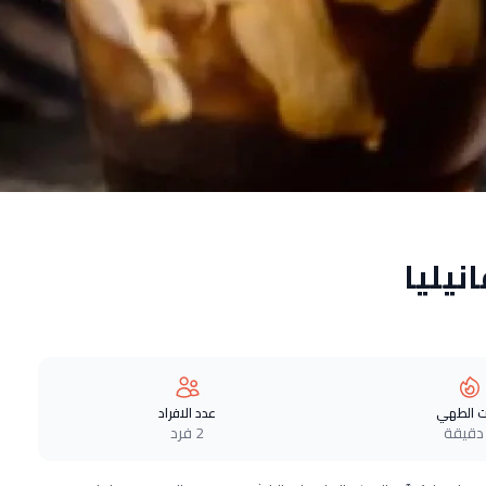
نيليا
 الطهي
عدد الافراد
2 فرد