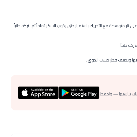
في قدر متوسط على نار متوسطة مع التحريك باستمرار حتى يذوب السكر تماماً ثم نتركه جانباً
كه جانباً .
 فيها ونضيف قطر حسب الذوق .
ات تناسبها — واحفظ