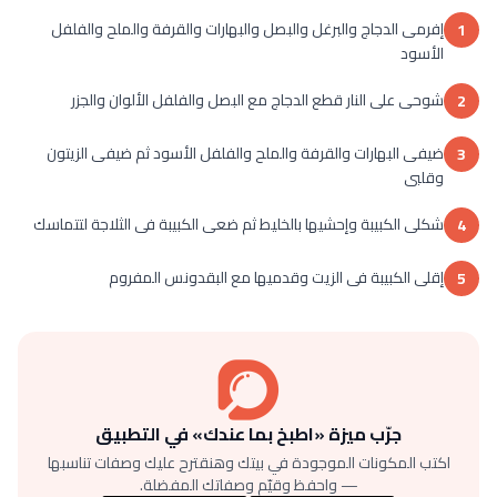
إفرمى الدجاج والبرغل والبصل والبهارات والقرفة والملح والفلفل
1
الأسود
شوحى على النار قطع الدجاج مع البصل والفلفل الألوان والجزر
2
ضيفى البهارات والقرفة والملح والفلفل الأسود ثم ضيفى الزيتون
3
وقلبى
شكلى الكبيبة وإحشيها بالخليط ثم ضعى الكبيبة فى الثلاجة لتتماسك
4
إقلى الكبيبة فى الزيت وقدميها مع البقدونس المفروم
5
جرّب ميزة «اطبخ بما عندك» في التطبيق
اكتب المكونات الموجودة في بيتك وهنقترح عليك وصفات تناسبها
— واحفظ وقيّم وصفاتك المفضلة.