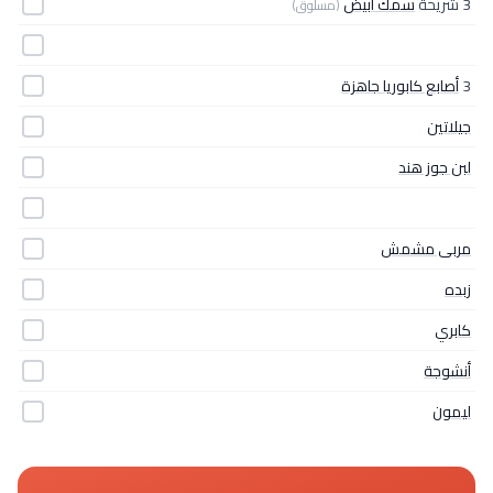
3 شريحة
سمك أبيض
(مسلوق)
3
أصابع كابوريا جاهزة
جيلاتين
لبن جوز هند
مربى مشمش
زبده
كابري
أنشوجة
ليمون