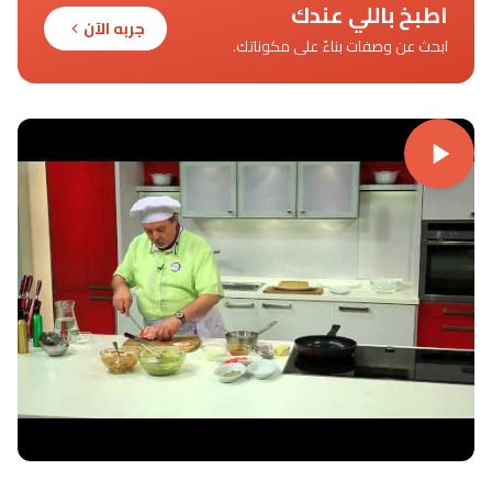
اطبخ باللي عندك
جربه الآن
ابحث عن وصفات بناءً على مكوناتك.