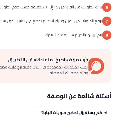
تترك الحلويات في الفرن من 15 إلى 20 دقيقة حسب حجم الحلويات .
6
ترفع الحلويات من الفرن وتترك لتبرد ثم توضع في الشراب حتى تتشبع
7
يتم تزيينها بالكريم شانتيه عند الانتهاء .
8
جرّب ميزة «اطبخ بما عندك» في التطبيق
اكتب المكونات الموجودة في بيتك وهنقترح عليك وصف
وقيّم وصفاتك المفضلة.
أسئلة شائعة عن الوصفة
كم يستغرق تحضير حلويات البابا؟