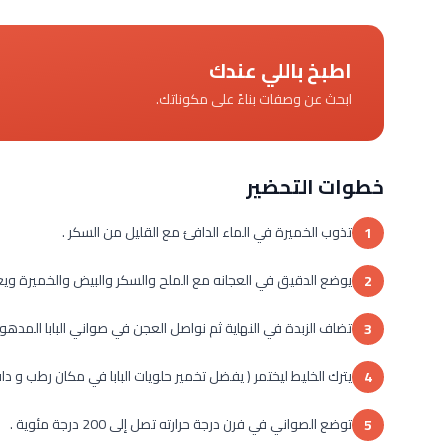
اطبخ باللي عندك
ابحث عن وصفات بناءً على مكوناتك.
خطوات التحضير
تذوب الخميرة في الماء الدافئ مع القليل من السكر .
1
يوضع الدقيق في العجانه مع الملح والسكر والبيض والخميرة ويعجن جيدا
2
تضاف الزبدة في النهاية ثم نواصل العجن في صواني البابا المدهون
3
يترك الخليط ليختمر ( يفضل تخمير حلويات البابا في مكان رطب و داف
4
توضع الصواني في فرن درجة حرارته تصل إلى 200 درجة مئوية .
5