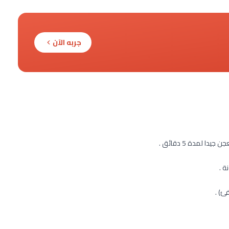
جربه الآن
 لمدة 5 دقائق .
ة .
ئ) .