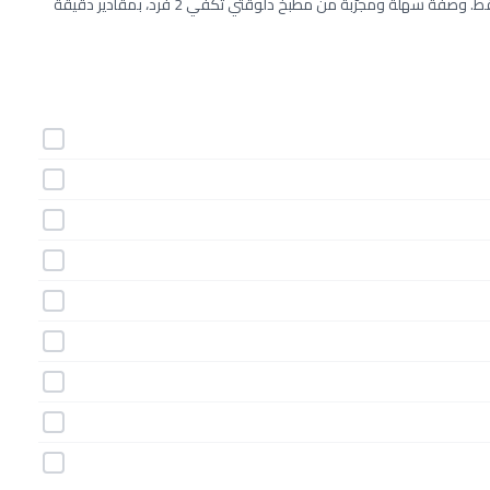
طريقة عمل حلويات البابا خطوة بخطوة بـ9 مكونات وفي 30 دقيقة فقط. وصفة سهلة ومجرّبة من مطبخ دلوقتي تكفي 2 فرد، بمقادير دقيقة