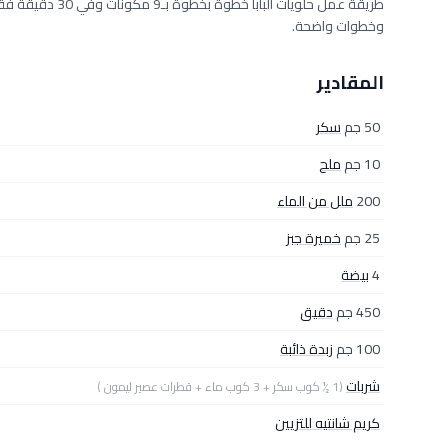
وخطوات واضحة.
المقادير
50 جم
سكر
10 جم
ملح
200
ملل من الماء
25 جم
خميرة جبز
4
بيضة
450 جم
دقيق
100 جم
زبدة ذائبة
شربات
(1 ½ كوب سكر + 3 كوب ماء + قطرات عصير ليمون )
كريم شانتيه للتزيين