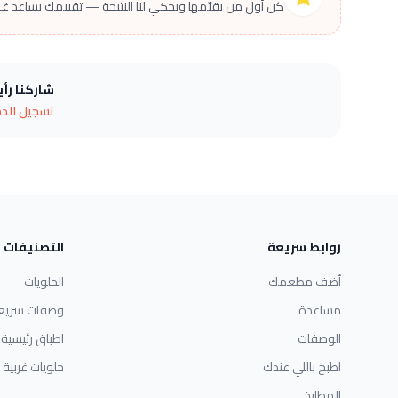
كن أول من يقيّمها ويحكي لنا النتيجة — تقييمك يساعد غير
شاركنا رأ
تسجيل الد
روابط سريعة
التصنيفات
أضف مطعمك
الحلويات
مساعدة
وصفات سريع
الوصفات
اطباق رئيسية
اطبخ باللي عندك
حلويات غربية
المطابخ