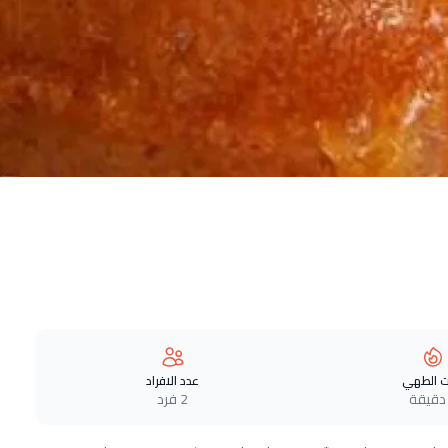
 الطهي
عدد الافراد
2 فرد