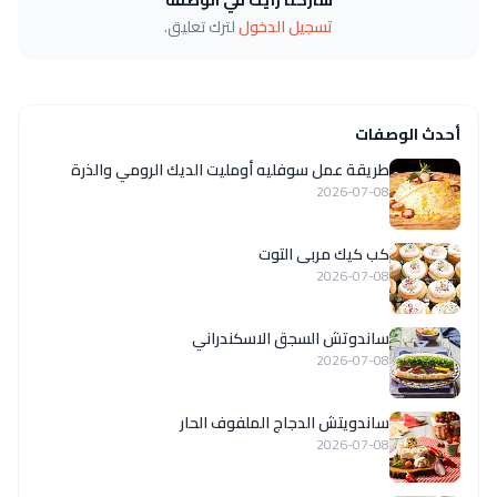
تسجيل الدخول
لترك تعليق.
أحدث الوصفات
طريقة عمل سوفليه أومليت الديك الرومي والذرة
2026-07-08
كب كيك مربى التوت
2026-07-08
ساندوتش السجق الاسكندراني
2026-07-08
ساندويتش الدجاج الملفوف الحار
2026-07-08