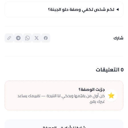
لكم شخص تكفي وصفة حلو الجبنة؟
شارك
0 التعليقات
جرّبت الوصفة؟
⭐
كن أول من يقيّمها ويحكي لنا النتيجة — تقييمك يساعد
غيرك يقرر.
شاركنا رأيك في الوصفة