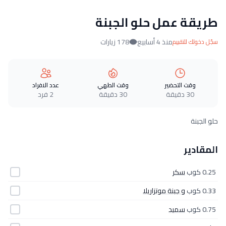
طريقة عمل حلو الجبنة
منذ 4 أسابيع
178 زيارات
سجّل دخولك للتقييم
وقت التحضير
وقت الطهي
عدد الافراد
30 دقيقة
30 دقيقة
2 فرد
حلو الجبنة
المقادير
0.25 كوب
سكر
0.33 كوب
و جبنة موتزاريلا
0.75 كوب
سميد