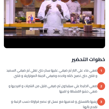
خطوات التحضير
ضعي ماء علي النار ثم ضيفي عليها سكر حتي تغلي ثم ضيفي السميد
1
و قلبي حتي تصبح كتله واحده وضيفي الجبنة الموتزاريلا و قلبي
ضعي الخليط علي سيليكون ثم ضيفي قليل من الشربات و افرديها و
2
ضعي حشو القشطة و لفيها
زينيها بالفستق و قدميها مع عسل او عصير فراولة حسب الرغبة و
3
تقدم بالهنا