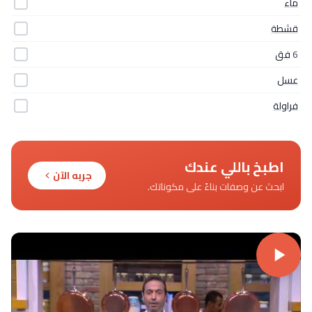
ماء
قشطة
6
فق
عسل
فراولة
اطبخ باللي عندك
جربه الآن
ابحث عن وصفات بناءً على مكوناتك.