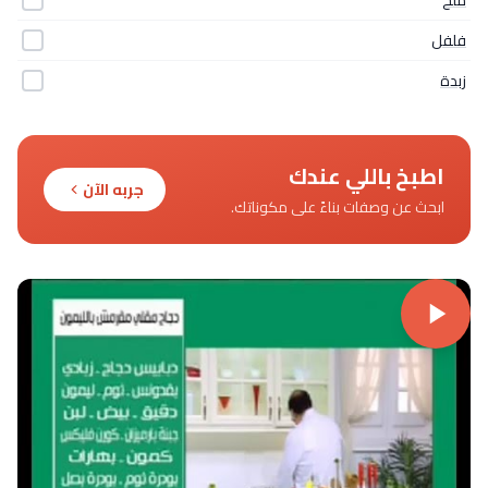
فلفل
زبدة
اطبخ باللي عندك
جربه الآن
ابحث عن وصفات بناءً على مكوناتك.