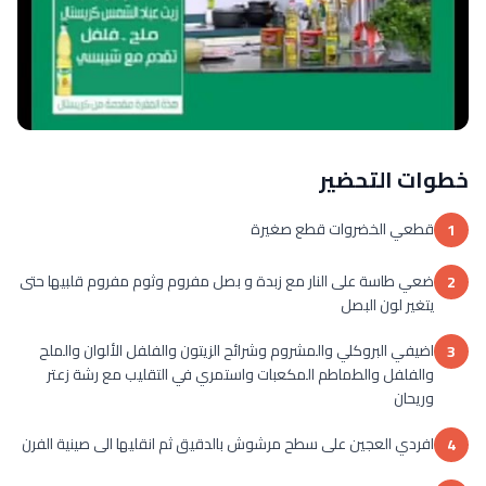
خطوات التحضير
قطعي الخضروات قطع صغيرة
1
ضعي طاسة على النار مع زبدة و بصل مفروم وثوم مفروم قلبيها حتى
2
يتغير لون البصل
اضيفي البروكلي والمشروم وشرائح الزيتون والفلفل الألوان والملح
3
والفلفل والطماطم المكعبات واستمري في التقليب مع رشة زعتر
وريحان
افردي العجين على سطح مرشوش بالدقيق ثم انقليها الى صينية الفرن
4