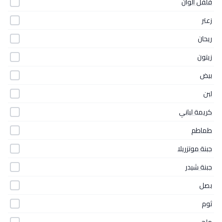
فلفل الوان
زعتر
ريحان
زيتون
بيض
لبن
كريمة لباني
طماطم
جبنة موتزريلا
جبنة شيدر
بصل
ثوم
ملح