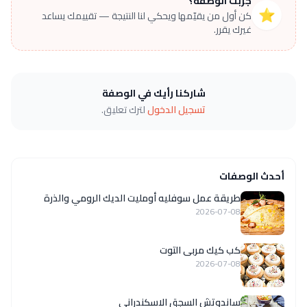
جرّبت الوصفة؟
⭐
كن أول من يقيّمها ويحكي لنا النتيجة — تقييمك يساعد
غيرك يقرر.
شاركنا رأيك في الوصفة
تسجيل الدخول
لترك تعليق.
أحدث الوصفات
طريقة عمل سوفليه أومليت الديك الرومي والذرة
2026-07-08
كب كيك مربى التوت
2026-07-08
ساندوتش السجق الاسكندراني