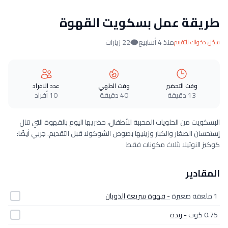
طريقة عمل بسكويت القهوة
منذ 4 أسابيع
22 زيارات
سجّل دخولك للتقييم
وقت التحضير
وقت الطهي
عدد الافراد
13 دقيقة
40 دقيقة
10 أفراد
البسكويت من الحلويات المحببة للأطفال، حضريها اليوم بالقهوة التي تنال
إستحسان الصغار والكبار وزينيها بصوص الشوكولا قبل التقديم. جربي أيضًا:
كوكيز النوتيلا بثلاث مكونات فقط
المقادير
1 ملعقة صغيرة
- قهوة سريعة الذوبان
0.75 كوب
- زبدة