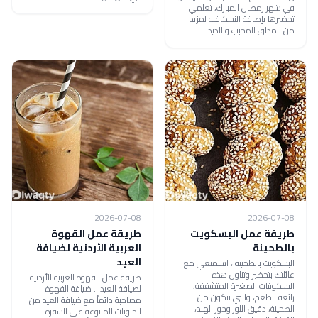
في شهر رمضان المبارك، تعلمي
تحضيرها بإضافة النسكافيه لمزيد
من المذاق المحبب واللذيذ
2026-07-08
2026-07-08
طريقة عمل البسكويت
طريقة عمل القهوة
بالطحينة
العربية الأردنية لضيافة
العيد
البسكويت بالطحينة ، استمتعي مع
عائلتك بتحضير وتناول هذه
طريقة عمل القهوة العربية الأردنية
البسكويتات الصغيرة المتشققة،
لضيافة العيد .. ضيافة القهوة
رائعة الطعم، والتي تتكون من
مصاحبة دائماً مع ضيافة العيد من
الطحينة، دقيق اللوز وجوز الهند،
الحلويات المتنوعة على السفرة