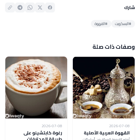
شارك
#البسكويت
#القهوة
وصفات ذات صلة
2026-07-08
2026-07-08
القهوة العربية الأصلية
رغوة كابتشينو على
طريقة المحترفات
تُعتبر القهوة العربيّة من أساسيّات