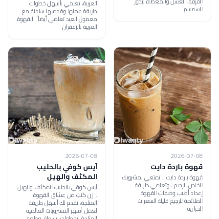
القرفة، العسل والمغطاة ببذور
العربية، تعلمي بأسهل خطوات
السمسم.
طريقة عملها وقدميها ساخنة مع
معمول العيد تعلمي أيضاً: القهوة
العربية بالزعفران
2026-07-08
2026-07-08
قهوة باردة دايت
آيس كوفي بالحليب
المكثف والهيل
قهوة باردة دايت .. تمتعي بمشروبك
الخاص للرجيم ، وتعلمي طريقة
آيس كوفي بالحليب المكثف والهيل
إعداد أطيب وصفات القهوة
.. إن كنتِ من عشاق القهوة
الملائمة للرجيم قليلة السعرات
المثلجة، نقدم لك أسهل طريقة
الحرارية
لعمل أشهر المشروبات العالمية
المثلجة، بخطوات بسيطة، وطعم