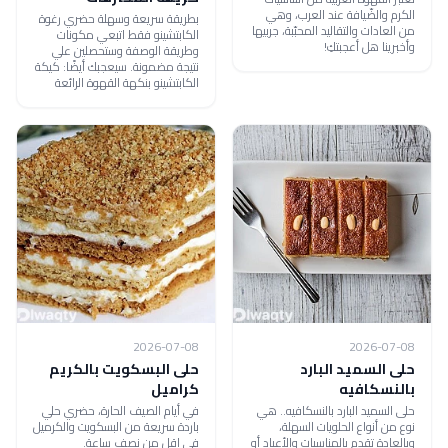
الكرم والضّيافة عند العرب، وهي
بطريقة سريعة وسهلة حضري رغوة
من العادات والتقاليد المحبّبة، جربيها
الكابتشينو فقط اتبعي مكونات
وأخبرينا هل أعجبتكِ!
وطريقة الوصفة وستحصلين علي
نتيجة مضمونة. سيعجبك أيضًا: كيكة
الكابتشينو بنكهة القهوة الرائعة
2026-07-08
2026-07-08
حلى السميد البارد
حلى البسكويت بالكريم
بالنسكافيه
كراميل
حلى السميد البارد بالنسكافيه.. هي
في أيام الصيف الحارة، حضري حلي
نوع من أنواع الحلويات السهلة،
باردة سريعة من البسكويت والكرميل
وبالعادة تقدم بالمناسبات والأعياد أو
في اقل من نصف ساعة.