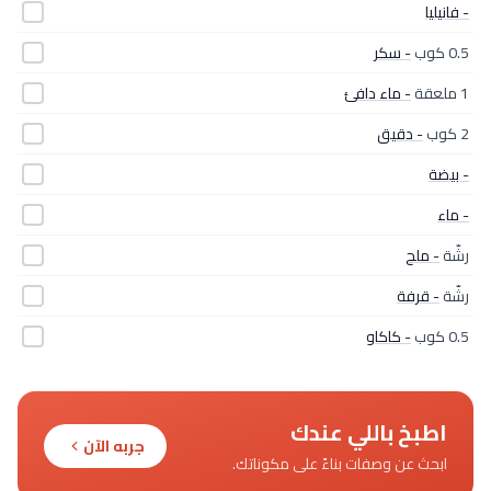
- فانيليا
0.5 كوب
- سكر
1 ملعقة
- ماء دافئ
2 كوب
- دقيق
- بيضة
- ماء
رشّة
- ملح
رشّة
- قرفة
0.5 كوب
- كاكاو
اطبخ باللي عندك
جربه الآن
ابحث عن وصفات بناءً على مكوناتك.