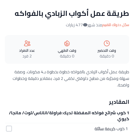
طريقة عمل أكواب الزبادي بالفواكه
منذ شهر
477 زيارات
سجّل دخولك للتقييم
وقت التحضير
وقت الطهي
عدد الافراد
0 دقيقة
0 دقيقة
2 فرد
طريقة عمل أكواب الزبادي بالفواكه خطوة بخطوة بـ4 مكونات. وصفة
سهلة ومجرّبة من مطبخ دلوقتي تكفي 2 فرد، بمقادير دقيقة وخطوات
واضحة.
المقادير
1 كوب شرائح فواكه المفضلة لديك:فراولة/اناناس/توت/ مانجا/
كيوي
1 كوب
كريمة سائلة