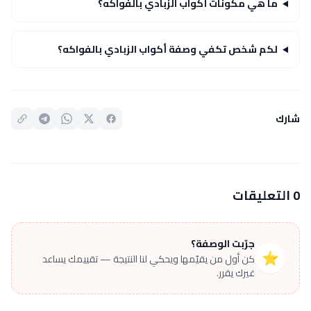
ما هي مكونات أكواب الزبادي بالفواكه؟
لكم شخص تكفي وصفة أكواب الزبادي بالفواكه؟
شارك
0 التعليقات
جرّبت الوصفة؟
⭐
كن أول من يقيّمها ويحكي لنا النتيجة — تقييمك يساعد
غيرك يقرر.