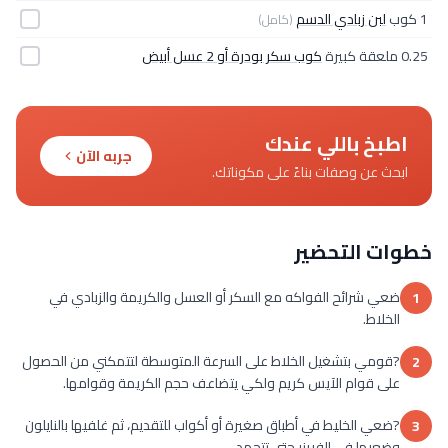
1 كوب
لبن زبادي الدسم
(كامل)
0.25 ملعقة كبيرة
كوب سكر بودرة أو 2 عسل أبيض
اطبخ باللي عندك
جربه الآن
ابحث عن وصفات بناءً على مكوناتك.
خطوات التحضير
ضعي شرائح الفواكه مع السكر أو العسل والكريمة والزبادي في
1
الخلاط.
?قومي بتشغيل الخلاط على السرعة المتوسطة لتتمكني من الحصول
2
على قوام الآيس كريم ولكي يتضاعف حجم الكريمة وقوامها.
?ضعي الخليط في أطباق صغيرة أو أكواب للتقديم، ثم غلفيها بالنايلون
3
وضعيها في الفريزر حتى تتجمد.