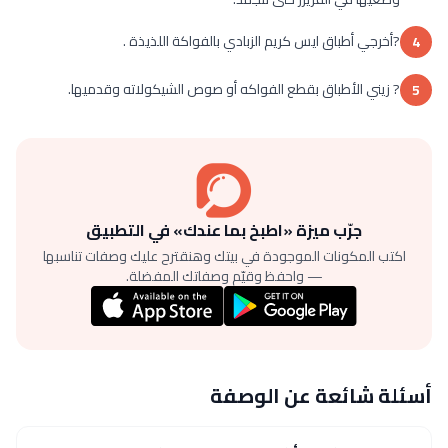
?أخرجي أطباق ايس كريم الزبادي بالفواكة اللذيذة .
4
? زيني الأطباق بقطع الفواكه أو صوص الشيكولاته وقدميها.
5
جرّب ميزة «اطبخ بما عندك» في التطبيق
اكتب المكونات الموجودة في بيتك وهنقترح عليك وصفات تناسبها
— واحفظ وقيّم وصفاتك المفضلة.
أسئلة شائعة عن الوصفة