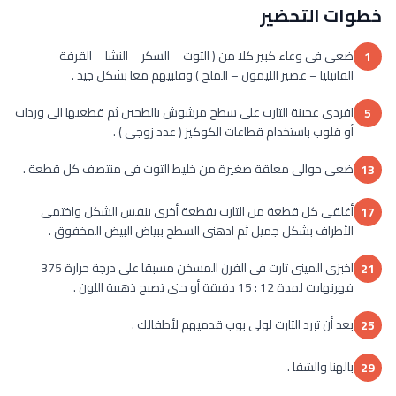
خطوات التحضير
ضعى فى وعاء كبير كلا من ( التوت – السكر – النشا – القرفة –
1
الفانيليا – عصير الليمون – الملح ) وقلبيهم معا بشكل جيد .
افردى عجينة التارت على سطح مرشوش بالطحين ثم قطعيها الى وردات
5
أو قلوب باستخدام قطاعات الكوكيز ( عدد زوجى ) .
ضعى حوالى معلقة صغيرة من خليط التوت فى منتصف كل قطعة .
13
أغلقى كل قطعة من التارت بقطعة أخرى بنفس الشكل واختمى
17
الأطراف بشكل جميل ثم ادهنى السطح ببياض البيض المخفوق .
اخبزى المينى تارت فى الفرن المسخن مسبقا على درجة حرارة 375
21
فهرنهايت لمدة 12 : 15 دقيقة أو حتى تصبح ذهبية اللون .
بعد أن تبرد التارت لولى بوب قدميهم لأطفالك .
25
بالهنا والشفا .
29