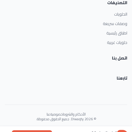
التصنيفات
الحلويات
وصفات سريعة
اطباق رئيسية
حلويات غربية
اتصل بنا
تابعنا
الأحكام والشروط
خصوصية
عنا
© 2026 Dlwaqty. جميع الحقوق محفوظة.
Powered by
GAIT