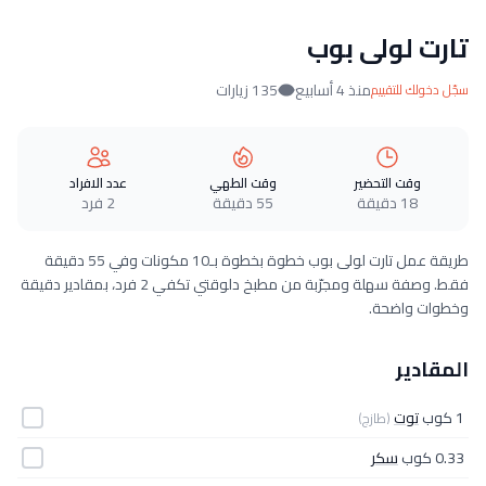
تارت لولى بوب
منذ 4 أسابيع
135 زيارات
سجّل دخولك للتقييم
وقت التحضير
وقت الطهي
عدد الافراد
18 دقيقة
55 دقيقة
2 فرد
طريقة عمل تارت لولى بوب خطوة بخطوة بـ10 مكونات وفي 55 دقيقة
فقط. وصفة سهلة ومجرّبة من مطبخ دلوقتي تكفي 2 فرد، بمقادير دقيقة
وخطوات واضحة.
المقادير
1 كوب
توت
(طازج)
0.33 كوب
سكر