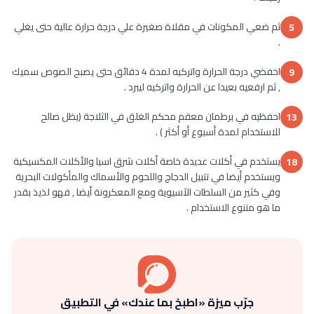
ثم ضعي المكونات في مقلاة صغيرة علي درجة حرارة عالية حتى يغلي
5
.
اخفضي درجة الحرارة واتركيه لمدة 4 دقائق حتى يصبح الصوص سميك
9
, ثم ارفعيه بعيدا عن الحرارة واتركيه ليبرد .
احفظيه في برطمان معقم محكم الغلق في الثلاجة (يظل صالح
13
للاستخدام لمدة أسبوع أو أكثر ) .
يستخدم في أكلات عديدة خاصة أكلات شرق اسيا والأكلات المكسيكية
18
ويستخدم أيضا في تتبيل الدجاج واللحوم والأسماك والمأكولات البحرية
وفي كثير من السلطات الآسيوية ومع المعكرونة أيضا , فهو لذيذ بقدر
ما هو متنوع الاستخدام .
جرّب ميزة «اطبخ بما عندك» في التطبيق