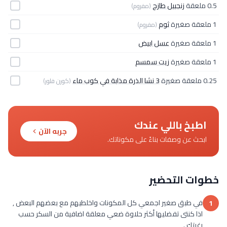
0.5 ملعقة
زنجبيل طازج
(مفروم)
1 ملعقة صغيرة
ثوم
(مفروم)
1 ملعقة صغيرة
عسل ابيض
1 ملعقة صغيرة
زيت سمسم
0.25 ملعقة صغيرة
3 نشا الذرة مذابة في كوب ماء
(كورن فلور)
اطبخ باللي عندك
جربه الآن
ابحث عن وصفات بناءً على مكوناتك.
خطوات التحضير
في طبق صغير اجمعي كل المكونات واخلطيهم مع بعضهم البعض ,
1
اذا كنتى تفضليها أكثر حلاوة ضعي معلقة اضافية من السكر حسب
رغبتك .