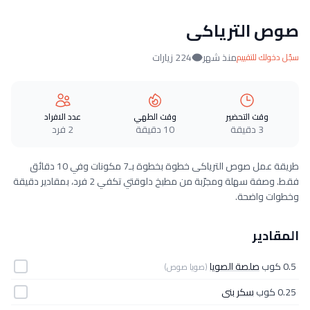
صوص الترياكى
منذ شهر
224 زيارات
سجّل دخولك للتقييم
وقت التحضير
وقت الطهي
عدد الافراد
3 دقيقة
10 دقيقة
2 فرد
طريقة عمل صوص الترياكى خطوة بخطوة بـ7 مكونات وفي 10 دقائق
فقط. وصفة سهلة ومجرّبة من مطبخ دلوقتي تكفي 2 فرد، بمقادير دقيقة
وخطوات واضحة.
المقادير
0.5 كوب
صلصة الصويا
(صويا صوص)
0.25 كوب
سكر بنى