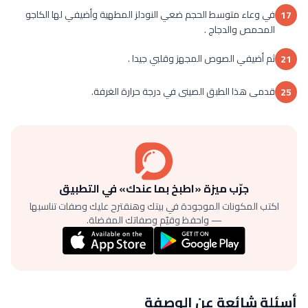
في وعاء متوسط الحجم ضعي النودلز المطهية وأضيفي لها الكاجو
17
المحمص والدجاج .
ثم أضيفي الصوص المجهز وقلبي جيدا .
21
قدمى هذا الطبق الصينى في درجة حرارة الغرفة.
25
جرّب ميزة «اطبخ بما عندك» في التطبيق
اكتب المكونات الموجودة في بيتك وهنقترح عليك وصفات تناسبها
— واحفظ وقيّم وصفاتك المفضلة.
أسئلة شائعة عن الوصفة