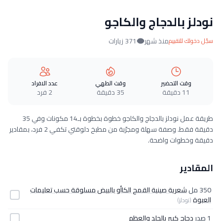
نودلز بالدجاج والكاجو
منذ شهر
371 زيارات
سجّل دخولك للتقييم
وقت التحضير
وقت الطهي
عدد الافراد
11 دقيقة
35 دقيقة
2 فرد
طريقة عمل نودلز بالدجاج والكاجو خطوة بخطوة بـ14 مكونات وفي 35
دقيقة فقط. وصفة سهلة ومجرّبة من مطبخ دلوقتي تكفي 2 فرد، بمقادير
دقيقة وخطوات واضحة.
المقادير
350 مل
شعرية صينية القمح الكاأو بالبيض مسلوقة حسب تعليمات
العبوة
(نودلز)
1 صدر
دجاج كبير بالجلد والعظم