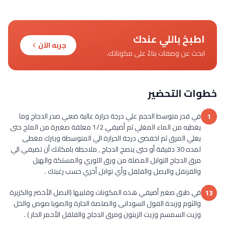
اطبخ باللي عندك
جربه الآن
ابحث عن وصفات بناءً على مكوناتك.
خطوات التحضير
في قدر متوسط الحجم علي درجة حرارة عالية ضعي صدر الدجاج وما
1
يغطيه من الماء المغلي ثم أضيفي 1/2 معلقة صغيرة من الملح حتى
يغلي المرق ثم اخفضي درجة الحرارة الي المتوسطة ويترك مغطى
لمده 30 دقيقة أو حتى ينصج الدجاج , ملاحظة بامكانك أن تضيفي الي
مرق الدجاج التوابل المضلة من ورق اللوري والمستكة والهيل
والقرنفل والبصل والفلفل وأي توابل أخري حسب رغبتك .
في طبق صغير أضيفي هذه المكونات وقلبيها (البصل الأخضر والكزبرة
13
والثوم وزبدة الفول السودانى والصلصة الحارة والصويا صوص والخل
وزيت السمسم وزيت الزيتون ومرق الدجاج والفلفل الأحمر الحار ) .