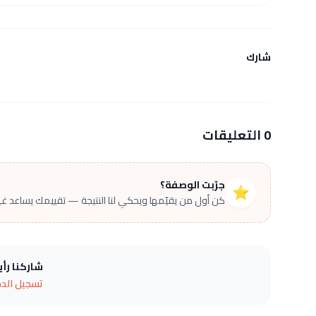
شارك
0 التعليقات
جرّبت الوصفة؟
⭐
كن أول من يقيّمها ويحكي لنا النتيجة — تقييمك يساعد غير
شاركنا رأ
تسجيل الد