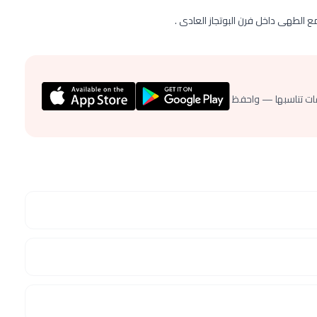
 الطهى داخل فرن البوتجاز العادى .
ات تناسبها — واحفظ