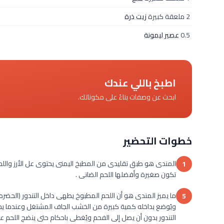
2 ملعقة كبيرة
زيت ذرة
0.5
عصير ليمونة
اطبخ باللي عندك
ابحث عن وصفات بناءً على مكوناتك.
خطوات التحضير
المندى هو طبق تقليدى من المطبخ اليمنى يحتوى عل الأرز واللحم 
1
تكون صغيرة وأفضلها اللحم الضانى .
ما يميز المندى هو أن اللحم المطبوخ يطهى داخل التندور (الحض
5
ويُوضع بداخله كمية كبيرة من الخشب الجاف المشتغل وعندما يحترق
التندور بدون أن يصل إلى الفحم ويُغطى باحكام حتى ينضج اللحم عل