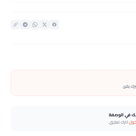
ك يقرر.
يك في الوصفة
خول
لترك تعليق.