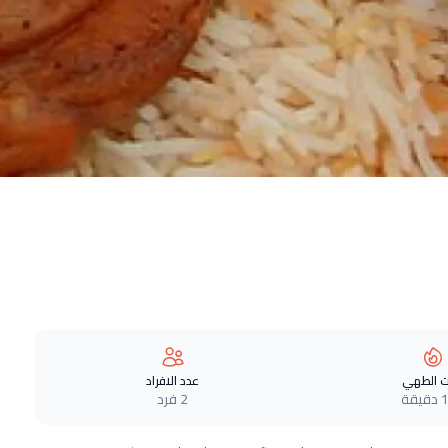
 الطهي
عدد الافراد
قة
2 فرد