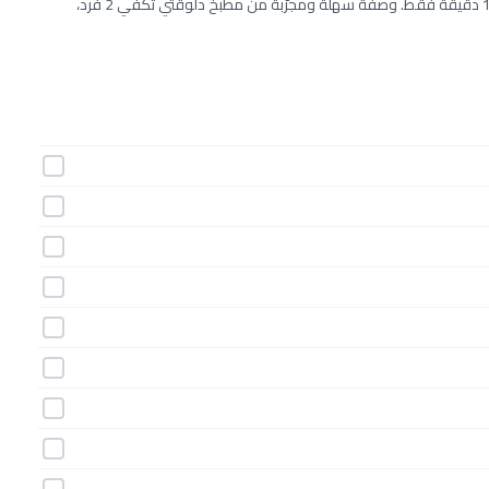
طريقة عمل مندى الدجاج اليمنى خطوة بخطوة بـ24 مكونات وفي 120 دقيقة فقط. وصفة سهلة ومجرّبة من مطبخ دلوقتي تكفي 2 فرد،