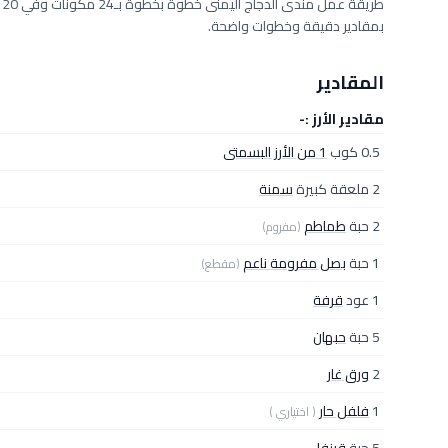
بمقادير دقيقة وخطوات واضحة.
المقادير
مقادير الأرز :-
0.5 كوب
1 من الأرز البسمتى
2 ملعقة كبيرة
سمنة
2 حبة
طماطم
(مفروم)
1 حبة
بصل مفرومة ناعم
(مقطع)
1 عود
قرفة
5 حبة
حبهان
2
ورق غار
1
فلفل حار
( اختياري )