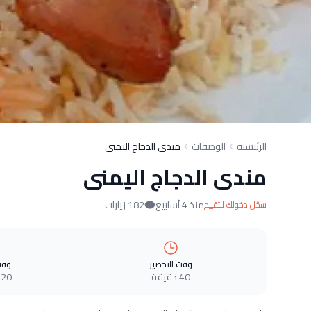
الرئيسية
الوصفات
مندى الدجاج اليمنى
مندى الدجاج اليمنى
منذ 4 أسابيع
182 زيارات
سجّل دخولك للتقييم
وقت التحضير
وقت
40 دقيقة
120 دقي