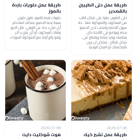
طريقة عمل حلى الطيبين
طريقة عمل حلويات باردة
بالقصدير
بالموز
حلى الطيبين عبارة على شكل قالب
حلويات باردة بالموز، طبق حلوى
من البسكويت والشوكولا معا ، حلا
بسيط يحبه الجميع، يمكنك استخدام
سهل التحضير ومحبب لدى الجميع
أي شيء بدلا عن التوفي، مثل الجوز
يحضر ويوضع في الثلاجة حتى
وفتات البسكويت أو أي شيء آخر.
يتماسك ويبرد تماما ويقطع على
وهو رائع أيضا مع الشوكولا السوداء
شكل شرائح ، ممكن ان يزين
.
بالمكسرات او السكر البودرة .
2026-07-08
2026-07-08
طريقة عمل تشيز كيك
هوت شوكليت دايت