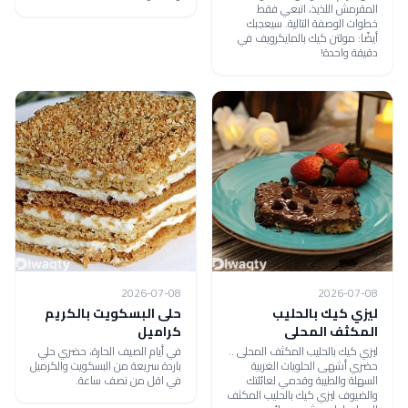
المقرمش اللذيذ، اتبعي فقط
خطوات الوصفة التالية. سيعجبك
أيضًا: مولتن كيك بالمايكرويف في
دقيقة واحدة!
2026-07-08
2026-07-08
ليزي كيك بالحليب
حلى البسكويت بالكريم
المكثف المحلى
كراميل
ليزي كيك بالحليب المكثف المحلى ..
في أيام الصيف الحارة، حضري حلي
حضري أشهى الحلويات الغربية
باردة سريعة من البسكويت والكرميل
السهلة والطيبة وقدمي لعائلتك
في اقل من نصف ساعة.
والضيوف ليزي كيك بالحليب المكثف