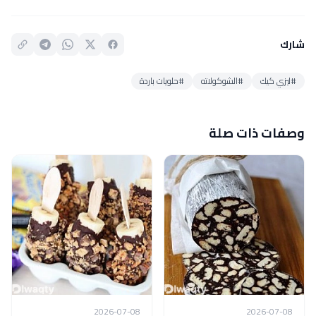
شارك
#ليزي كيك
#الشوكولاته
#حلويات باردة
وصفات ذات صلة
2026-07-08
2026-07-08