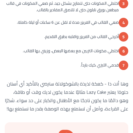
اخلطي المكونات حتى تتمازج بشكل جيد، ثم ضعي المكونات في قالب
3
مبطعن بورق نابلون حتى لا تلتصق المقادير بالقالب.
ضعي القالب في الفريزر مدة لا تقل عن 6 ساعات أو ليلة كاملة.
4
أخرجي القالب من الفريزر واقلبه بطبق التقديم.
5
اخلطي مكونات التزيين مع بعضها البعض، وزيني بها القالب.
6
قدمي الليزي كيك بارداً.
7
وها أنت ذا - كعكة لذيذة بالشوكولاتة سترضي بالتأكيد أي أسنان
حلوة! يعتبر Lazy Cake مثاليًا عندما يكون لديك وقت أو طاقة،
وهو دائمًا ما يكون ناجحًا مع الأطفال والكبار على حد سواء. شكرًا
على القراءة، وآمل أن تستمتع بهذه الوصفة بقدر ما نستمتع بها!