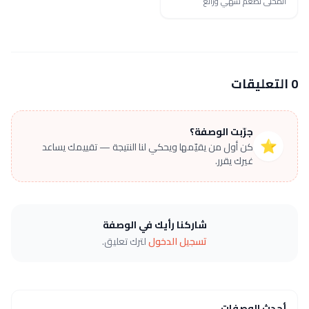
المحلى لطعم شهي ورائع
0 التعليقات
جرّبت الوصفة؟
⭐
كن أول من يقيّمها ويحكي لنا النتيجة — تقييمك يساعد
غيرك يقرر.
شاركنا رأيك في الوصفة
تسجيل الدخول
لترك تعليق.
أحدث الوصفات