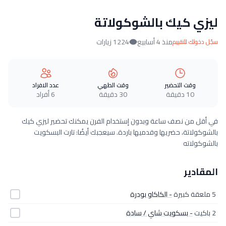
ليزي كيك بالشوكولاتة
منذ 4 أسابيع
1224 زيارات
سجّل دخولك للتقييم
وقت التحضير
وقت الطهي
عدد الافراد
10 دقيقة
30 دقيقة
6 أفراد
في أقل من نصف ساعة وبدون إستخدام الفرن يمكنك تحضير ليزي كيك
بالشوكولاتة، حضريها وقدميها باردة. سيعجبك أيضُا: تارت البسكويت
بالشوكولاته
المقادير
5 ملعقة كبيرة
- الكاكاو بودرة
2 باكيت
- بسكويت شاي / سادة