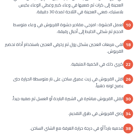
العجينة إلى كرات ثم ضعيها في وعاء كبير وغطي الوعاء بكيس
بلاستيك، ضعي العجينة في الثلاجة لمدة 30 دقيقة.
لعمل الحشوة : امزجي مقادير حشوة القريوش في وعاء متوسط
10
الحجم ثم شكلي الخليط إلى أحبال رقيقة.
لفي مربعات العجين بشكل رول ثم زخرفي العجين باستخدام أداة تحضير
18
القريوش.
كرري ذلك في الكمية المتبقية.
22
اقلي القريوش في زيت عميق ساخن على نار متوسطة الحرارة حتى
26
يصبح لونه ذهبياً.
انقلي القريوش مباشرة في الشيرة الباردة أو العسل ثم صفيه جيداً.
30
رصي القريوش في طبق التقديم.
34
قدميه بارداً أو في درجة حرارة الغرفة مع الشاي الساخن.
38