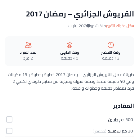
القريوش الجزائري – رمضان 2017
منذ شهر
207 زيارات
سجّل دخولك للتقييم
وقت التحضير
وقت الطهي
عدد الافراد
13 دقيقة
40 دقيقة
2 فرد
طريقة عمل القريوش الجزائري – رمضان 2017 خطوة بخطوة بـ15 مكونات
وفي 40 دقيقة فقط. وصفة سهلة ومجرّبة من مطبخ دلوقتي تكفي 2
فرد، بمقادير دقيقة وخطوات واضحة.
المقادير
500 جم
طحين
20 جم
سمسم
(محمص)