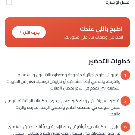
عسل أو شيرة
اطبخ باللي عندك
جربه الآن
ابحث عن وصفات بناءً على مكوناتك.
خطوات التحضير
القريوش حلوى جزائرية متموجة ومعطرة باليانسون والسمسم
1
والقرفة، وتسمي أيضاَ بالشباكية أو قراوش تونسية، تعتبر من الحلويات
الشعبية التى تقدم في شهر رمضان المبارك.
لتحضير العجينة : في وعاء كبير ضعي جميع المكونات الجافة ثم قومي
2
بعمل تجويف في منتصف الطبق وأضيفي الزبدة المبردة والزيت
والبيض.
امزجي المكونات جيداً وأضيفي ماء الزهر تدريجياً أثناء الخفق، استمري
6
في مزج المكونات حتى يتشكل لديكِ عجين ناعم ومتجانس، شكلي