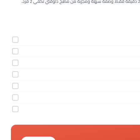
طريقة عمل الكوسة بالثوم والريحان خطوة بخطوة بـ7 مكونات وفي 20 دقيقة فقط. وصفة سهلة ومجرّبة من مطبخ دلوقتي تكفي 2 فرد،