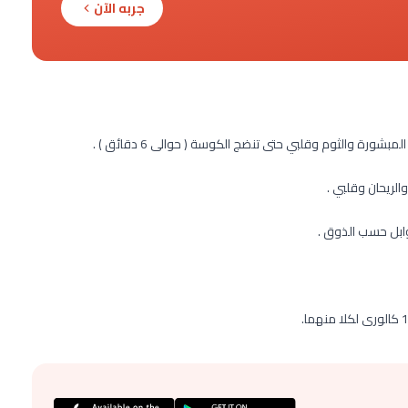
جربه الآن
رة والثوم وقلبي حتى تنضج الكوسة ( حوالى 6 دقائق ) .
لريحان وقلبي .
ابل حسب الذوق .