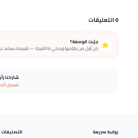
0 التعليقات
جرّبت الوصفة؟
⭐
كن أول من يقيّمها ويحكي لنا النتيجة — تقييمك يساعد غير
شاركنا رأ
تسجيل الد
روابط سريعة
التصنيفات