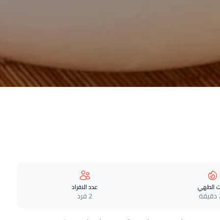
 الطهي
عدد الافراد
ة
2 فرد