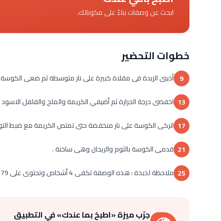
ابحث عن وصفات بناءً على مكوناتك.
خطوات التحضير
أذيبى الزبدة فى مقلاة كبيرة على نار متوسطة ثم ضعى الكوسة المبشو
9
اخفضى درجة الحرارة ثم أضيفي الكريمة والملح والفلفل الاسود وا
13
اتركى الكوسة على نار منخفضة حتى تمتص الكريمة مع ضبط التو
17
قدمى الكوسة بالثوم والريحان وهى ساخنة .
21
ملاحظة لذيذة : هذه الوصفة تكفى 4 أشخاص وتحتوى على 179 كالورى لكلا منهما.
25
جرّب ميزة «اطبخ بما عندك» في التطبيق