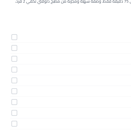
طريقة عمل لحم بقرى بصوص الصويا خطوة بخطوة بـ10 مكونات وفي 75 دقيقة فقط. وصفة سهلة ومجرّبة من مطبخ دلوقتي تكفي 2 فرد،