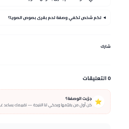
لكم شخص تكفي وصفة لحم بقرى بصوص الصويا؟
شارك
0 التعليقات
جرّبت الوصفة؟
⭐
كن أول من يقيّمها ويحكي لنا النتيجة — تقييمك يساعد غير