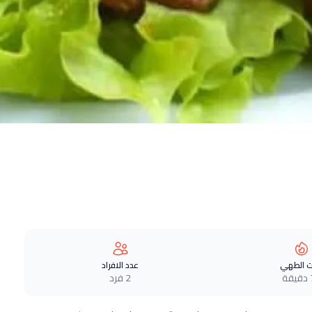
 الطهي
عدد الافراد
ة
2 فرد