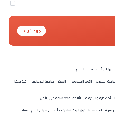
جربه الآن
ها إلى أجزاء صغيرة الحجم .
صلصة السمك – الثوم المهروس – السكر – صلصة الطماطم – رشة فلفل
ت ثم غطيه واتركيه فى الثلاجة لمدة ساعة على الأقل .
ر متوسطة وعندما يكون الزيت ساخن جداً ضعى شرائح اللحم المُتبلة