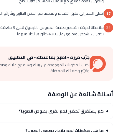
وتطهى لعدة دقائق مع التقليب المستمر حتى تنضج .
انقلى اللحم إلى طبق التقديم وقدميه مع الخس الطازج وشرائح ا
17
ملاحظة لذيذة
21
تكفى 2 شخص وتحتوى على 420 كالورى لكلا منهما .
جرّب ميزة «اطبخ بما عندك» في التطبيق
اكتب المكونات الموجودة في بيتك وهنقترح عليك وصف
وقيّم وصفاتك المفضلة.
أسئلة شائعة عن الوصفة
كم يستغرق تحضير لحم بقرى بصوص الصويا؟
ما هي مكونات لحم بقرى بصوص الصويا؟