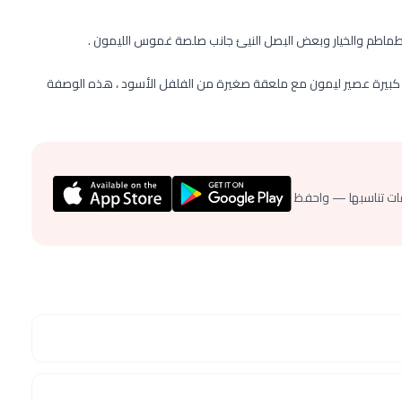
لطماطم والخيار وبعض البصل النيئ جانب صلصة غموس الليمون .
 : لتحضير صلصة الغموس بالليمون قلبى 3 ملعقة كبيرة عصير ليمون مع ملعقة صغيرة من الفلفل الأسود ، هذه الوصفة
ات تناسبها — واحفظ