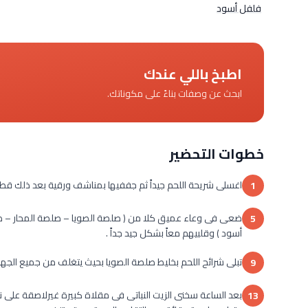
فلفل أسود
اطبخ باللي عندك
ابحث عن وصفات بناءً على مكوناتك.
خطوات التحضير
اغسلى شريحة اللحم جيداً ثم جففيها بمناشف ورقية بعد ذلك قطعي
1
ضعى فى وعاء عميق كلا من ( صلصة الصويا – صلصة المحار – 
5
أسود ) وقلبيهم معاً بشكل جيد جداً .
تبلى شرائح اللحم بخليط صلصة الصويا بحيث يتغلف من جميع الجها
9
بعد الساعة سخنى الزيت النباتى فى مقلاة كبيرة غيرلاصقة على نا
13