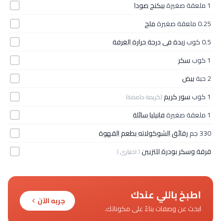
1 ملعقة صغيرة
بيكنج صودا
0.25 ملعقة صغيرة
ملح
0.5 كوب
زبدة فى درجة حرارة الغرفة
1 كوب
سكر
2 حبة
بيض
1 كوب
سور كريم
(كريمة حامضة)
1 ملعقة صغيرة
فانيليا سائلة
330 جم
رقائق الشوكولاته بطعم القهوة
قرفة وسكر بودرة للتزيين
( اختيارى )
اطبخ باللي عندك
جربه الآن
ابحث عن وصفات بناءً على مكوناتك.