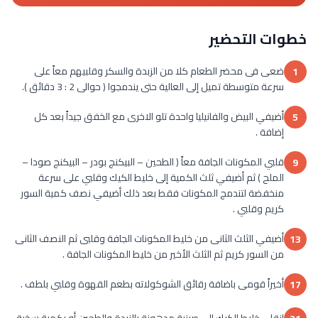
خطوات التحضير
ضعى فى محضر الطعام كلا من الزبدة والسكر وقلبيهم معاً على
1
سرعة متوسطة تميل إلى العالية حتى يندمجوا ( حوالى 2 : 3 دقائق ).
أضيفي البيض والفانيليا واحدة تلو الاخرى مع الخفق جيداً بعد كل
5
إضافة .
قلبي المكونات الجافة معاً ( الطحين – البيكنج بودر – البيكنج صودا –
9
الملح ) ثم أضيفي ثلث الكمية إلى خليط الكيك وقلبي على سرعة
منخفضة لتندمج المكونات فقط بعد ذلك أضيفي نصف كمية السور
كريم وقلبي .
أضيفي الثلث الثانى من خليط المكونات الجافة وقلبى ثم النصف الثانى
13
من السور كريم ثم الثلث الأخير من خليط المكونات الجافة .
أخيراً قومى باضافة رقائق الشوكولاته بطعم القهوة وقلبي بلطف .
17
إنقلى خليط الكيك إلى صينية مدهونة بالزبدة والطحين أو بكمية سخية