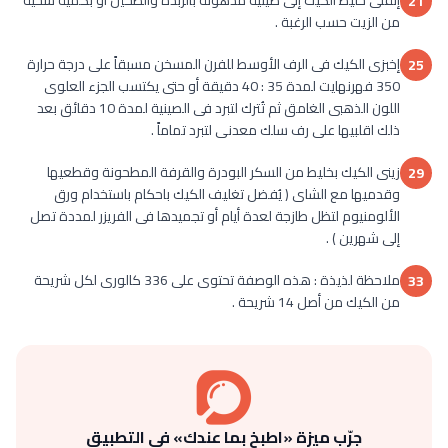
21
من الزيت حسب الرغبة .
إخبزى الكيك فى الرف الأوسط للفرن المسخن مسبقاً على درجة حرارة
25
350 فهرنهايت لمدة 35 : 40 دقيقة أو حتى يكتسب الجزء العلوى
اللون الذهبى الغامق ثم تُترك لتبرد فى الصينية لمدة 10 دقائق بعد
ذلك اقلبيها على رف سلك معدنى لتبرد تماماً .
زينى الكيك بخليط من السكر البودرة والقرفة المطحونة وقطعيها
29
وقدميها مع الشاى ( يُفضل تغليف الكيك باحكام باستخدام ورق
الألومنيوم لتظل طازجة لعدة أيام أو تجميدها فى الفريزر لمددة تصل
إلى شهرين ) .
ملاحظة لذيذة : هذه الوصفة تحتوى على 336 كالورى لكل شريحة
33
من الكيك من أصل 14 شريحة .
جرّب ميزة «اطبخ بما عندك» في التطبيق