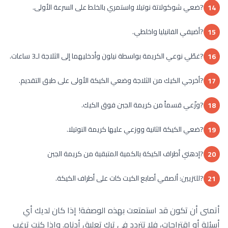
?ضعي شوكولاتة نوتيلا واستمري بالخلط على السرعة الأولى.
14
?أضيفي الفانيليا واخلطي.
15
?غطّي نوعي الكريمة بواسطة نيلون وأدخليهما إلى الثلاجة لـ3 ساعات.
16
?أخرجي الكيك من الثلاجة وضعي الكيكة الأولى على طبق التقديم.
17
?وزّعي قسماً من كريمة الجبن فوق الكيك.
18
?ضعي الكيكة الثانية ووزعي عليها كريمة النوتيلا.
19
?إدهني أطراف الكيكة بالكمية المتبقية من كريمة الجبن
20
?للتزيين: ألصقي أصابع الكيت كات على أطراف الكيكة.
21
أتمنى أن تكون قد استمتعت بهذه الوصفة! إذا كان لديك أي
أسئلة أو اقتراحات، فلا تتردد في ترك تعليق أدناه. وإذا كنت ترغب