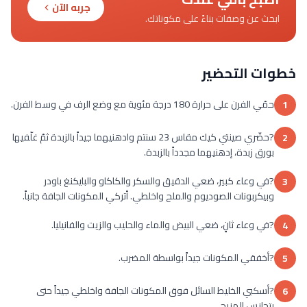
جربه الآن
ابحث عن وصفات بناءً على مكوناتك.
خطوات التحضير
حمّي الفرن على حرارة 180 درجة مئوية مع وضع الرف في وسط الفرن.
1
?حضّري صينتي كيك مقاس 23 سنتم وادهنيهما جيداً بالزبدة ثمّ غلّفيها
2
بورق زبدة، إدهنيهما مجدداً بالزبدة.
?في وعاء كبير، ضعي الدقيق والسكر والكاكاو والبايكنغ باودر
3
وبيكربونات الصوديوم والملح واخلطي. أتركي المكونات الجافة جانباً.
?في وعاء ثانٍ، ضعي البيض والماء والحليب والزيت والفانيليا.
4
?أخفقي المكونات جيداً بواسطة المضرب.
5
?أسكبي الخليط السائل فوق المكونات الجافة واخلطي جيداً حتى
6
يتجانس المزيج.