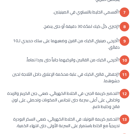
?أقسمي الخليط بالتساوي في الصينيتين.
7
?إخبزي كلّ كيك لمدّة 30 دقيقة أو حتى ينضج.
8
?أخرجي صينيتي الكيك من الفرن وضعيهما على سلك حديدي لـ10
9
دقائق.
?أخرجي الكيك من القالبين واتركيهما جانباً حتى يبردا تماماً.
10
?إحفظي قالبي الكيك في علبة محكمة الإغلاق داخل الثلاجة لحين
11
حشوهما.
?لتحضير كريمة الجبن: في الخلاط الكهربائي، ضعي جبن الكريم والزبدة
12
واخلطي على أعلى سرعة حتى تتجانس المكونات وتحصلي على لون
فاتح وخليط ناعم.
?لتحضير كريمة النوتيلا: في الخلاط الكهربائي، ضعي السكر البودرة
13
تدريجياً مع الخلط باستمرار على السرعة الأولى حتى انتهاء الكمية.