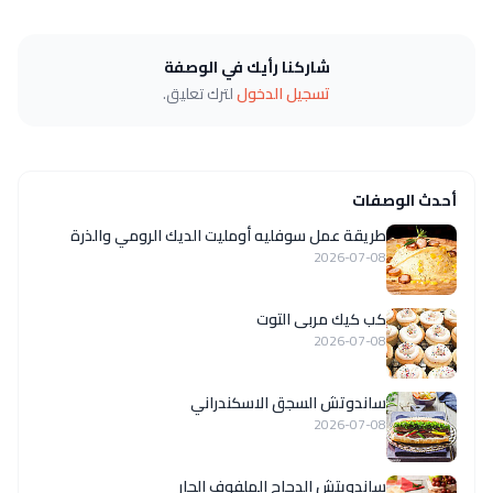
شاركنا رأيك في الوصفة
تسجيل الدخول
لترك تعليق.
أحدث الوصفات
طريقة عمل سوفليه أومليت الديك الرومي والذرة
2026-07-08
كب كيك مربى التوت
2026-07-08
ساندوتش السجق الاسكندراني
2026-07-08
ساندويتش الدجاج الملفوف الحار