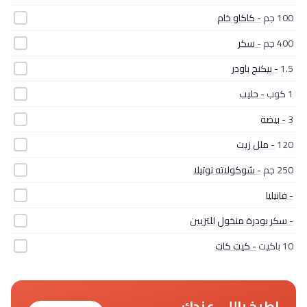
100 جم
- كاكاو خام
400 جم
- سكر
1.5
- بيكنج باودر
1 كوب
- حليب
3
- بيضة
120
- ملل زيت
250 جم
- شوكولاته نوتيلا
- فانيليا
- سكر بودرة منخول للتزيين
10 باكيت
- كيت كات
اطبخ باللي عندك