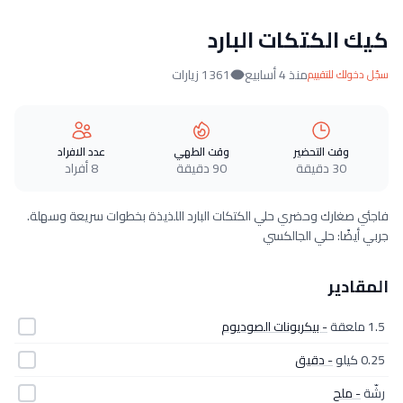
كيك الكتكات البارد
منذ 4 أسابيع
1361 زيارات
سجّل دخولك للتقييم
وقت التحضير
وقت الطهي
عدد الافراد
30 دقيقة
90 دقيقة
8 أفراد
فاجئي صغارك وحضري حلي الكتكات البارد اللذيذة بخطوات سريعة وسهلة.
جربي أيضًا: حلي الجالكسي
المقادير
1.5 ملعقة
- بيكربونات الصوديوم
0.25 كيلو
- دقيق
رشّة
- ملح