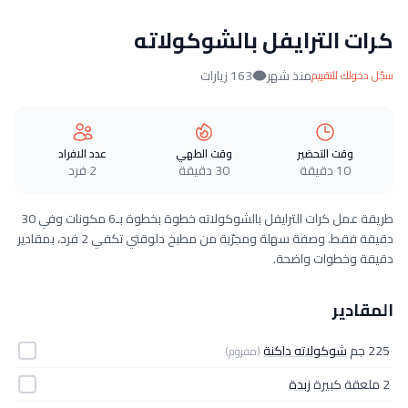
كرات الترايفل بالشوكولاته
منذ شهر
163 زيارات
سجّل دخولك للتقييم
وقت التحضير
وقت الطهي
عدد الافراد
10 دقيقة
30 دقيقة
2 فرد
طريقة عمل كرات الترايفل بالشوكولاته خطوة بخطوة بـ6 مكونات وفي 30
دقيقة فقط. وصفة سهلة ومجرّبة من مطبخ دلوقتي تكفي 2 فرد، بمقادير
دقيقة وخطوات واضحة.
المقادير
225 جم
شوكولاته داكنة
(مفروم)
2 ملعقة كبيرة
زبدة