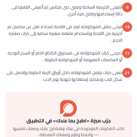
أضيفي الكريمة الساخنة وقلبي حتى تتجانس ثم أضيفي الفانيليا فى
9
حالة إستخدامها وقلبي مرة أخرى .
اتركى جناش الشوكولاته ليبرد فى الثلاجة لمدة لا تقل عن ساعتين ثم
13
أخرجيه من الثلاجة وباستخدام ملعقة صغيرة شكليه إلى كرات صغيرة
الحجم .
دحرجى كرات الشوكولاته فى مسحوق الكاكاو الخام أو السكر البودرة
17
أو المكسرات المفرومة أو الشوكولاته الملونة .
ضعى كرات ترايفل الشوكولاته داخل أوراق الزينة الملونة ويُفضل على
21
شكل قلب ويمكنكِ إستغلالها كهدية يوم الحب .
جرّب ميزة «اطبخ بما عندك» في التطبيق
اكتب المكونات الموجودة في بيتك وهنقترح عليك وصفات تناسبها
— واحفظ وقيّم وصفاتك المفضلة.