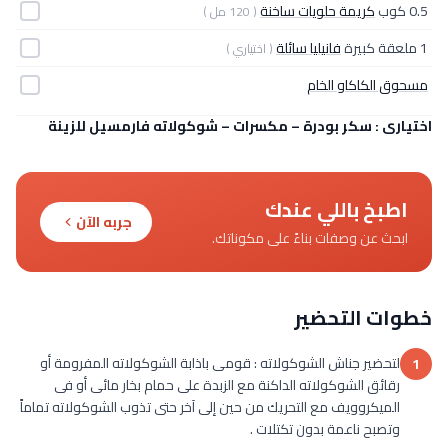
0.5 كوب
كريمة حلويات ساخنة
( 120 مل )
1 ملعقة كبيرة
فانيليا سائلة
( اختياري )
مسحوق الكاكاو الخام
اختيارى : سكر بودرة – مكسرات – شوكولاته فارمسيل للزينة
اطبخ باللي عندك
جربه الآن
ابحث عن وصفات بناءً على مكوناتك.
خطوات التحضير
لتحضير جناش الشوكولاته : قومى باذابة الشوكولاته المفرومة أو
1
رقائق الشوكولاته الداكنة مع الزبدة على حمام بخار مائى أو فى
الميكروويف مع التحريك من حين إلى آخر حتى تذوب الشوكولاته تماماً
وتصبح ناعمة بدون تكتلات .