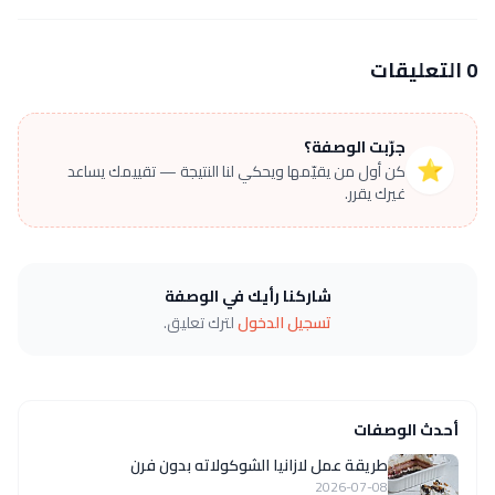
0 التعليقات
جرّبت الوصفة؟
⭐
كن أول من يقيّمها ويحكي لنا النتيجة — تقييمك يساعد
غيرك يقرر.
شاركنا رأيك في الوصفة
تسجيل الدخول
لترك تعليق.
أحدث الوصفات
طريقة عمل لازانيا الشوكولاته بدون فرن
2026-07-08