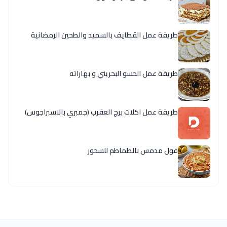
طريقة عمل القطايف بالسميد والطحين الرمضانية
طريقة عمل الحسو البحريني و بهاراته
طريقة عمل اكلات برج العقرب (جمبري بالاسبراجوس)
فول مدمس بالطماطم للسحور