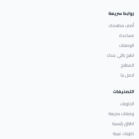
روابط سريعة
أضف مطعمك
مساعدة
الوصفات
اطبخ باللي عندك
المطابخ
اتصل بنا
التصنيفات
الحلويات
وصفات سريعة
اطباق رئيسية
حلويات غربية