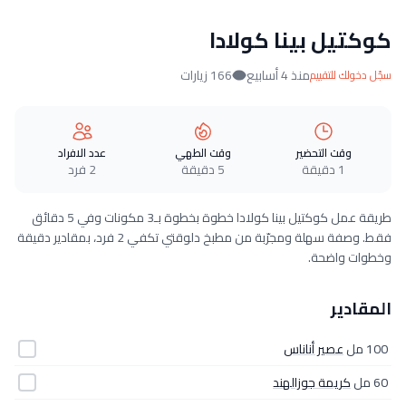
كوكتيل بينا كولادا
منذ 4 أسابيع
166 زيارات
سجّل دخولك للتقييم
وقت التحضير
وقت الطهي
عدد الافراد
1 دقيقة
5 دقيقة
2 فرد
طريقة عمل كوكتيل بينا كولادا خطوة بخطوة بـ3 مكونات وفي 5 دقائق
فقط. وصفة سهلة ومجرّبة من مطبخ دلوقتي تكفي 2 فرد، بمقادير دقيقة
وخطوات واضحة.
المقادير
100 مل
عصير أناناس
60 مل
كريمة جوزالهند