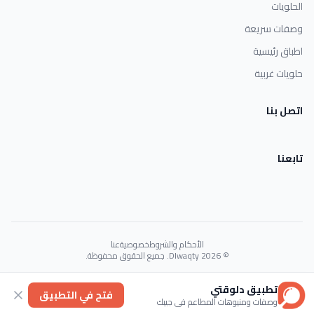
الحلويات
وصفات سريعة
اطباق رئيسية
حلويات غربية
اتصل بنا
تابعنا
الأحكام والشروط
خصوصية
عنا
© 2026 Dlwaqty. جميع الحقوق محفوظة.
Powered by
GAIT
تطبيق دلوقتي
فتح في التطبيق
وصفات ومنيوهات المطاعم في جيبك