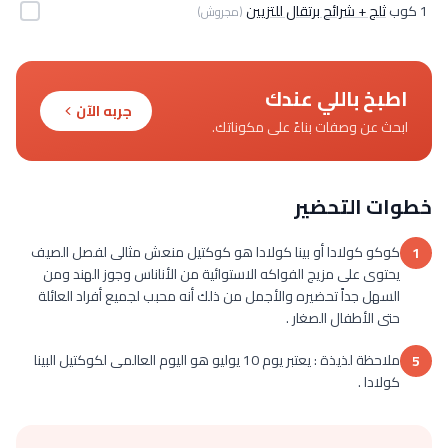
1 كوب
ثلج + شرائح برتقال للتزيين
(مجروش)
اطبخ باللي عندك
جربه الآن
ابحث عن وصفات بناءً على مكوناتك.
خطوات التحضير
كوكو كولادا أو بينا كولادا هو كوكتيل منعش مثالى لفصل الصيف
1
يحتوى على مزيج الفواكه الاستوائية من الأناناس وجوز الهند ومن
السهل جداً تحضيره والأجمل من ذلك أنه محبب لجميع أفراد العائلة
حتى الأطفال الصغار .
ملاحظة لذيذة : يعتبر يوم 10 يوليو هو اليوم العالمى لكوكتيل البينا
5
كولادا .