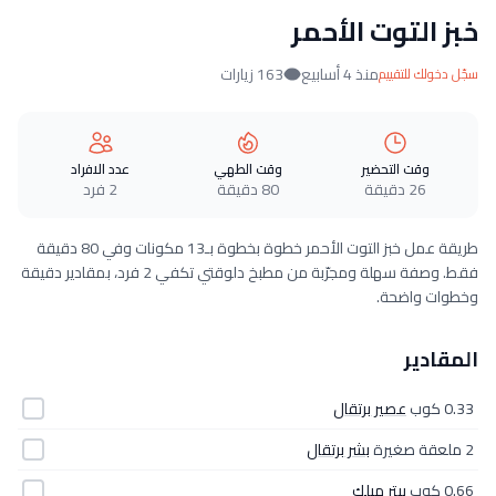
خبز التوت الأحمر
منذ 4 أسابيع
163 زيارات
سجّل دخولك للتقييم
وقت التحضير
وقت الطهي
عدد الافراد
26 دقيقة
80 دقيقة
2 فرد
طريقة عمل خبز التوت الأحمر خطوة بخطوة بـ13 مكونات وفي 80 دقيقة
فقط. وصفة سهلة ومجرّبة من مطبخ دلوقتي تكفي 2 فرد، بمقادير دقيقة
وخطوات واضحة.
المقادير
0.33 كوب
عصير برتقال
2 ملعقة صغيرة
بشر برتقال
0.66 كوب
بيتر ميلك