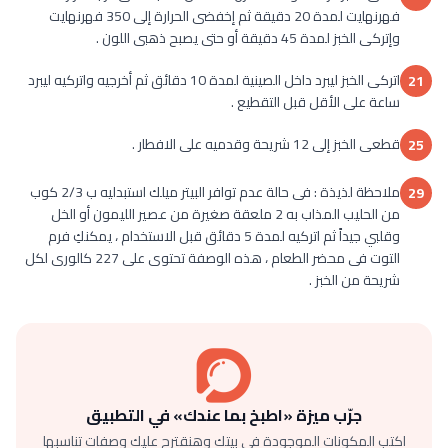
فهرنهايت لمدة 20 دقيقة ثم إخفضى الحرارة إلى 350 فهرنهايت
وإتركى الخبز لمدة 45 دقيقة أو حتى يصبح ذهبى اللون .
اتركى الخبز ليبرد داخل الصينية لمدة 10 دقائق ثم أخرجيه واتركيه ليبرد
21
ساعة على الأقل قبل التقطيع .
قطعى الخبز إلى 12 شريحة وقدميه على الافطار .
25
ملاحظة لذيذة : فى حالة عدم توافر البيتر ميلك استبدليه ب 2/3 كوب
29
من الحليب المذاب به 2 ملعقة صغيرة من عصير الليمون أو الخل
وقلبي جيداً ثم اتركيه لمدة 5 دقائق قبل الاستخدام ، يمكنكِ فرم
التوت فى محضر الطعام ، هذه الوصفة تحتوى على 227 كالورى لكل
شريحة من الخبز .
جرّب ميزة «اطبخ بما عندك» في التطبيق
اكتب المكونات الموجودة في بيتك وهنقترح عليك وصفات تناسبها