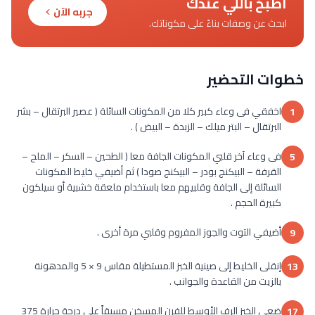
اطبخ باللي عندك
جربه الآن
ابحث عن وصفات بناءً على مكوناتك.
خطوات التحضير
اخفقي فى وعاء كبير كلا من المكونات السائلة ( عصير البرتقال – بشر
1
البرتقال – البتر ميلك – الزبدة – البيض ) .
فى وعاء آخر قلبي المكونات الجافة معا ( الطحين – السكر – الملح –
5
القرفة – البيكنج بودر – البيكنج صودا ) ثم أضيفي خليط المكونات
السائلة إلى الجافة وقلبيهم معا باستخدام ملعقة خشبية أو سيلكون
كبيرة الحجم .
أضيفي التوت والجوز المفروم وقلبي مرة أخرى .
9
إنقلى الخليط إلى صينية الخبز المستطيلة مقاس 9 × 5 والمدهونة
13
بالزيت من القاعدة والجوانب .
ضعى الخبز الرف الأوسط للفرن المسخن مسبقاً على درجة حرارة 375
17