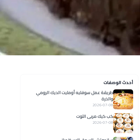
أحدث الوصفات
طريقة عمل سوفليه أومليت الديك الرومي
والذرة
2026-07-08
كب كيك مربى التوت
2026-07-08