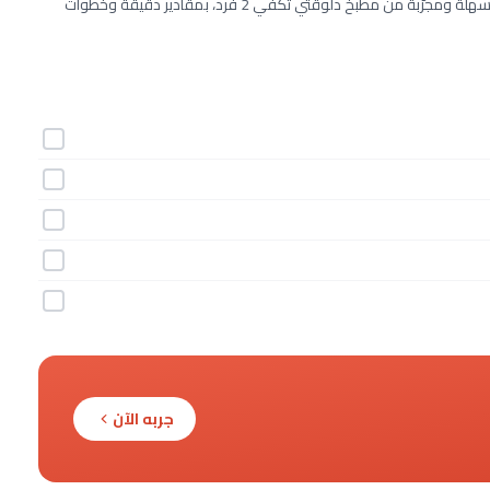
طريقة عمل جاتوه ملفي الشيكولا خطوة بخطوة بـ5 مكونات. وصفة سهلة ومجرّبة من مطبخ دلوقتي تكفي 2 فرد، بمقادير دقيقة وخطوات
جربه الآن