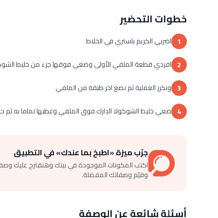
خطوات التحضير
اضربي الكريم باستري في الخلاط
1
افردي قطعة الملفي الأولى وضعي فوقها جزء من خليط الشوكو
2
ونكرر العملية ثم نضع اخر طبقة من الملفي
3
ضعي خليط الشوكولا الدارك فوق الملفي وغطيها تماما به ثم حدد
4
جرّب ميزة «اطبخ بما عندك» في التطبيق
اكتب المكونات الموجودة في بيتك وهنقترح عليك وصف
وقيّم وصفاتك المفضلة.
أسئلة شائعة عن الوصفة