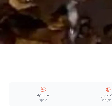
 الطهي
عدد الافراد
2 فرد