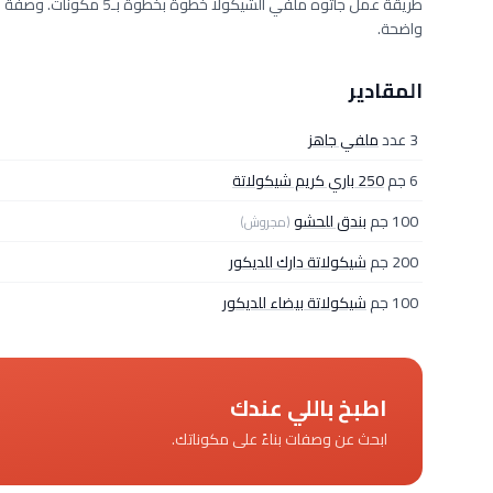
واضحة.
المقادير
3 عدد
ملفي جاهز
6 جم
250 باري كريم شيكولاتة
100 جم
بندق للحشو
(مجروش)
200 جم
شيكولاتة دارك للديكور
100 جم
شيكولاتة بيضاء للديكور
اطبخ باللي عندك
ابحث عن وصفات بناءً على مكوناتك.