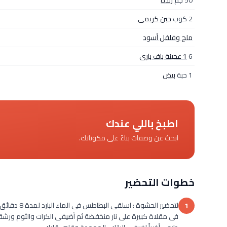
50 جم
زبدة
2 كوب
جبن كريمى
ملح وفلفل أسود
6
1 عجينة باف بارى
1 حبة
بيض
اطبخ باللي عندك
ابحث عن وصفات بناءً على مكوناتك.
خطوات التحضير
لتحضير الحشو
1
فى مقلاة كبيرة على نار منخفضة ثم أضيفى الكرات والثوم ورشة