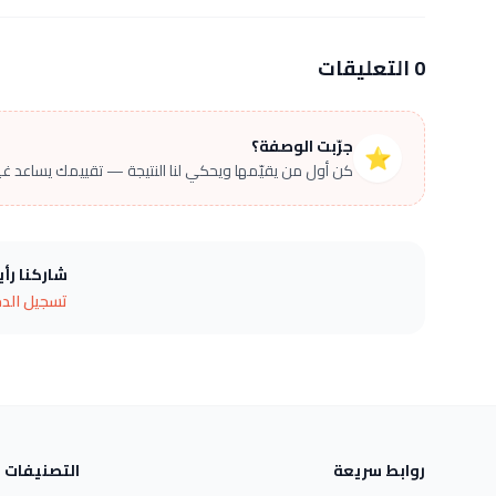
0 التعليقات
جرّبت الوصفة؟
⭐
كن أول من يقيّمها ويحكي لنا النتيجة — تقييمك يساعد غير
شاركنا رأ
تسجيل الد
روابط سريعة
التصنيفات