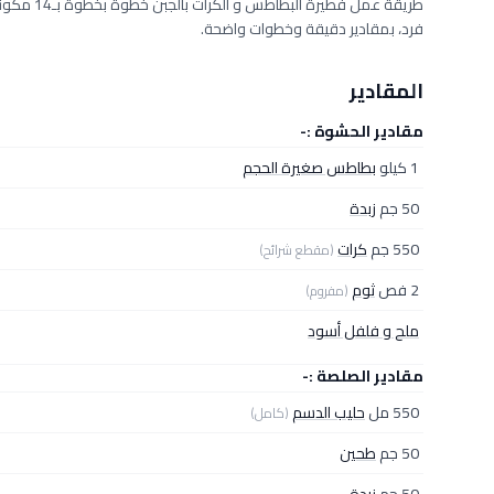
فرد، بمقادير دقيقة وخطوات واضحة.
المقادير
مقادير الحشوة :-
1 كيلو
بطاطس صغيرة الحجم
50 جم
زبدة
550 جم
كرات
(مقطع شرائح)
2 فص
ثوم
(مفروم)
ملح و فلفل أسود
مقادير الصلصة :-
550 مل
حليب الدسم
(كامل)
50 جم
طحين