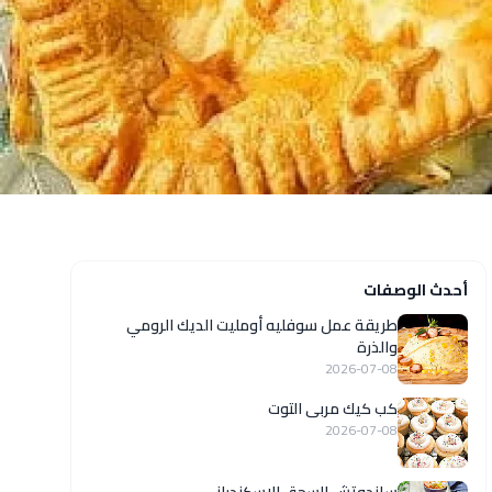
أحدث الوصفات
طريقة عمل سوفليه أومليت الديك الرومي
والذرة
2026-07-08
كب كيك مربى التوت
2026-07-08