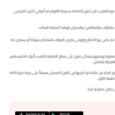
 مع التقليب حتى تصبح الصلصة سميكة القوام ثم أضيفي الجبن الكريمى
ت والبازلاء والبطاطس ) واسكبى فوقه الصلصة البيضاء .
ية ثم غطى بها الخضار وقومى بتزيين الحواف باستخدام شوكة أو بسكين حاد
م صغيرة ورصيهم بشكل جميل على سطح الفطيرة لتناسب أجواء الكريسماس
لعجينة بالكامل .
قومى بعمل ثقب صغير فى منتصف سطح الفطيرة للسماح بخروج البخار من خلاله ثم اخبزيها فى الفرن المسخن مسبقاً على درجة حرارة 400
نبى مميز و لذيذ .