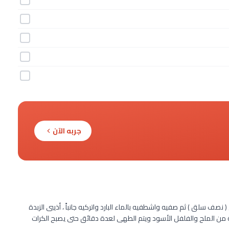
جربه الآن
ة : اسلقى البطاطس فى الماء البارد لمدة 8 دقائق ( نصف سلق ) ثم صفيه واشطفيه بالماء البارد واتركيه جانباً ، أذيبى الزبدة
 من الملح والفلفل الأسود ويتم الطهى لعدة دقائق حتى يصبح الكرات