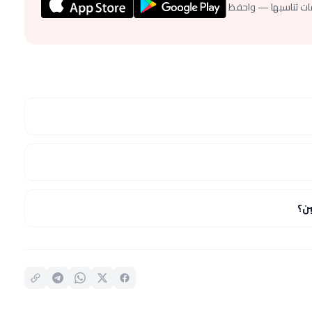
ات تناسبها — واحفظ
ن؟