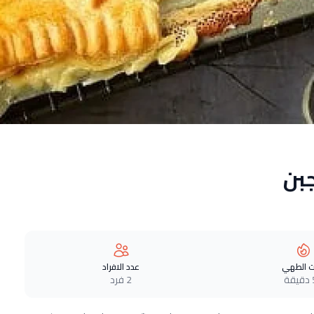
بن
 الطهي
عدد الافراد
ة
2 فرد