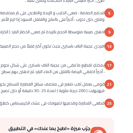
طرى ، أخيراً اضيفي البازلاء المجمدة وقلبى قليلا .
لتحضير الصلصة : ضعى الحليب و الزبدة والطحين على نار منخفضة
5
وقلبي حتى تذوب ، أخيراً تبلى بالملح والفلفل الاسود إذا لزم الأمر .
ادهنى صينية متوسطة الحجم بالزبدة ثم ضعى الخضار البارد ( الكرا
9
افردى عجينة الباف باسترى بحيث تكون أكبر قليلاً من حجم الصين
13
.
يمكنكِ تقطيع ما تبقى من عجينة الباف باسترى على شكل نجو
17
، أخيراً اخفقي البيضة بالقليل من الماء البارد ثم ادهنى بهم سطح ا
21
فهرنهايت ( 200 درجة مئوية ) لمدة 25 : 30 دقيقة أو حتى تصبح ذهبية اللون .
قطعى الفطيرة وقدميها لضيوفك فى عشاء الكريسماس كطبق جا
25
جرّب ميزة «اطبخ بما عندك» في التطبيق