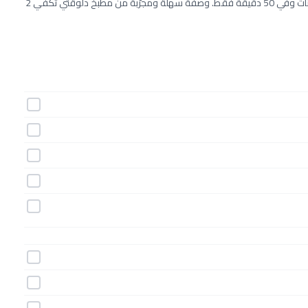
طريقة عمل فطيرة البطاطس و الكرات بالجبن خطوة بخطوة بـ14 مكونات وفي 50 دقيقة فقط. وصفة سهلة ومجرّبة من مطبخ دلوقتي تكفي 2