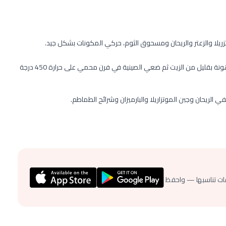
ريلا والزعتر والريحان ومسحوق الثوم، حركي المكونات بشكل جيد.
شكلي الخليط السابق إلى أقراص دائرية ورصيها في صينية خبز مدهونة بقليل من الزيت ثم ضعي الصينية في فرن محمي على حرارة 450 درجة
الريحان وجبن الموتزاريلا والبارميزان وشرائح الطماطم.
ات تناسبها — واحفظ