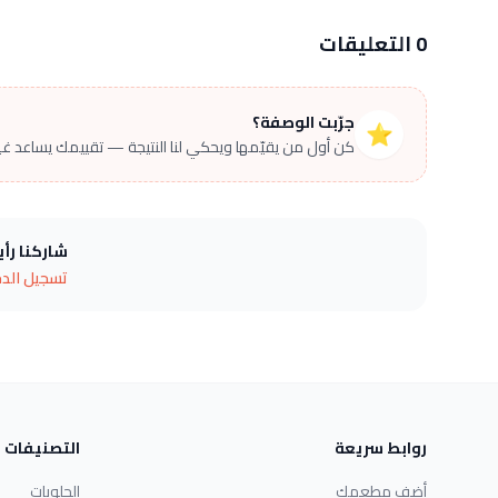
0 التعليقات
جرّبت الوصفة؟
⭐
كن أول من يقيّمها ويحكي لنا النتيجة — تقييمك يساعد غير
شاركنا رأ
تسجيل الد
روابط سريعة
التصنيفات
أضف مطعمك
الحلويات