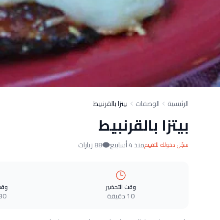
الرئيسية
الوصفات
بيتزا بالقرنبيط
بيتزا بالقرنبيط
منذ 4 أسابيع
88 زيارات
سجّل دخولك للتقييم
وقت التحضير
وقت
10 دقيقة
30 دقيق