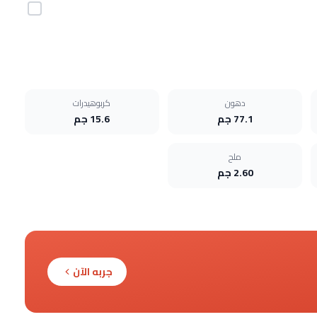
دهون
كربوهيدرات
77.1 جم
15.6 جم
ملح
2.60 جم
جربه الآن