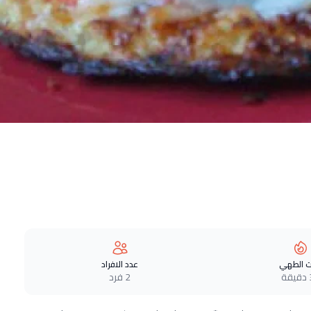
 الطهي
عدد الافراد
ة
2 فرد