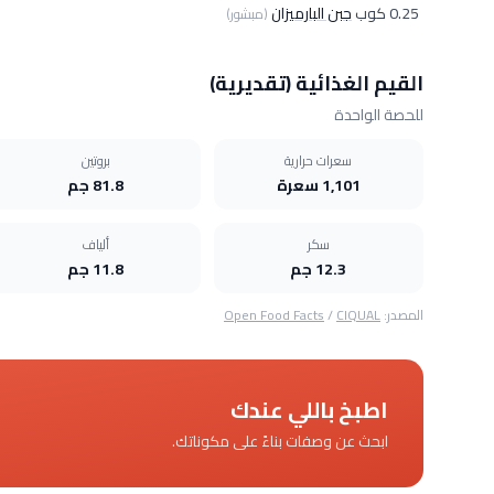
0.25 كوب
جبن البارميزان
(مبشور)
القيم الغذائية (تقديرية)
للحصة الواحدة
سعرات حرارية
بروتين
1,101 سعرة
81.8 جم
سكر
ألياف
12.3 جم
11.8 جم
المصدر:
CIQUAL
/
Open Food Facts
اطبخ باللي عندك
ابحث عن وصفات بناءً على مكوناتك.