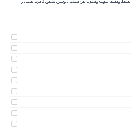
طريقة عمل بيتزا بالقرنبيط خطوة بخطوة بـ10 مكونات وفي 30 دقيقة فقط. وصفة سهلة ومجرّبة من مطبخ دلوقتي تكفي 2 فرد، بمقادير