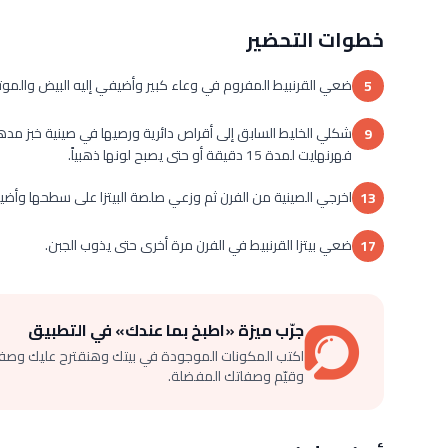
خطوات التحضير
ضعي القرنبيط المفروم في وعاء كبير وأضيفي إليه البيض والموتز
5
9
فهرنهايت لمدة 15 دقيقة أو حتى يصبح لونها ذهبياً.
اخرجي الصينية من الفرن ثم وزعي صلصة البيتزا على سطحها وأضيفي 
13
ضعي بيتزا القرنبيط في الفرن مرة أخرى حتى يذوب الجبن.
17
جرّب ميزة «اطبخ بما عندك» في التطبيق
اكتب المكونات الموجودة في بيتك وهنقترح عليك وصف
وقيّم وصفاتك المفضلة.