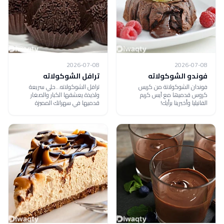
2026-07-08
2026-07-08
فوندو الشوكولاته
ترافل الشوكولاته
فوندان الشوكولاتة من كریس
ترافل الشوكولاته...حلي سريعة
كروس قدمیھا مع آیس كریم
ولذيذة يعشقها الكبار والصغار
الفانیلیا وأخبرينا برأيك!
قدميها في سهراتك المميزة