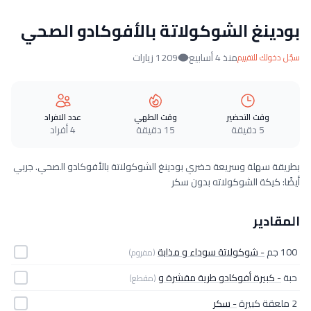
بودينغ الشوكولاتة بالأفوكادو الصحي
منذ 4 أسابيع
1209 زيارات
سجّل دخولك للتقييم
وقت التحضير
وقت الطهي
عدد الافراد
5 دقيقة
15 دقيقة
4 أفراد
بطريقة سهلة وسريعة حضري بودينغ الشوكولاتة بالأفوكادو الصحي. جربي
أيضًا: كيكة الشوكولاته بدون سكر
المقادير
100 جم
- شوكولاتة سوداء و مذابة
(مفروم)
حبة
- كبيرة أفوكادو طرية مقشرة و
(مقطع)
2 ملعقة كبيرة
- سكر