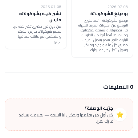
2026-07-08
2026-07-08
بودينغ الشوكولاتة
تشيز كيك بشوكولاته
مارس
بودينغ الشوكولاتة .. تعد حلوى
البودينغ من الحلويات الغربية السهلة
من دون فرن حضري تشيز كيك بارد
في تحضيرها، والبسيطة بمكوناتها،
بطعم شوكولاته مارس اللذيذة
وما يميزها أيضاً أنها من الحلويات
واستمتعي مع عائلتكِ بمذاقها
الباردة والتي تقدم بفصل الصيف،
الرائع.
حضري كل ما هو جديد ومبتكر
وسهل لأحلى ضيافة لزوارك
0 التعليقات
جرّبت الوصفة؟
⭐
كن أول من يقيّمها ويحكي لنا النتيجة — تقييمك يساعد
غيرك يقرر.