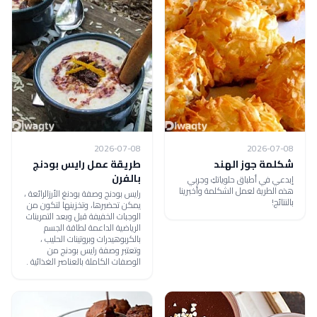
2026-07-08
2026-07-08
شكلمة جوز الهند
طريقة عمل رايس بودنج
بالفرن
إبدعي في أطباق حلوياتكِ وجربي
هذه الطرية لعمل الشكلمة وأخبرينا
رايس بودنج وصفة بودنغ الأرزالرائعة ،
بالنتائج!
يمكن تحضيرها، وتخزينها لتكون من
الوجبات الخفيفة قبل وبعد التمرينات
الرياضية الداعمة لطاقة الجسم
بالكربوهيدرات وبروتينات الحليب ،
وتعتبر وصفة رايس بودنج من
الوصفات الكاملة بالعناصر الغذائية .