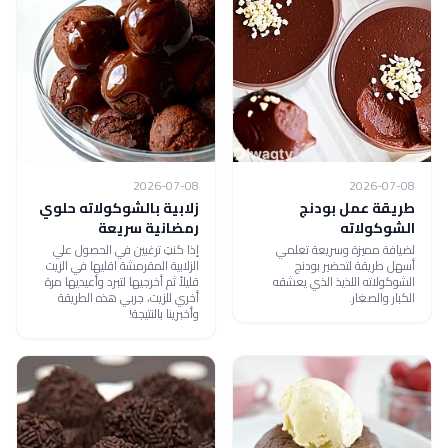
2026-07-08
2026-07-08
طريقة عمل بودنج
زلابية بالشوكولاته حلوي
الشوكولاته
رمضانية سريعة
لضيافة مميزة وسريعة تعلمي
إذا كنتِ ترغبين في الحصول علي
أسهل طريقة لتحضير بودنج
الزلابية المقرمشة اقليها في الزيت
الشوكولاته اللذيذ الذي يعشقه
قليلأ ثم أخرجيها لتبرد وأعيديها مرة
الكبار والصغار.
أخري للزيت، جربي هذه الطريقة
وأخبرينا بالنتيجة!