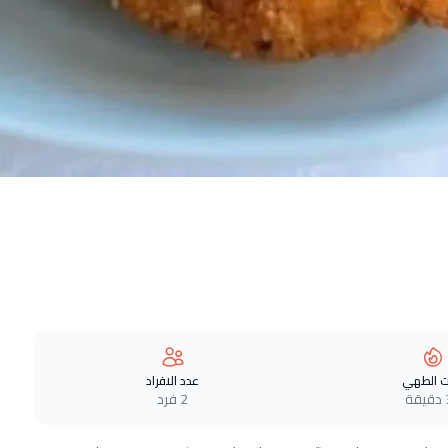
 الطهي
عدد الافراد
ة
2 فرد