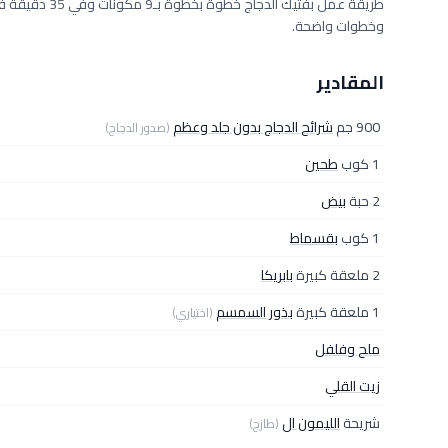
وخطوات واضحة.
المقادير
900 جم
شرائح الدجاج بدون جلد وعظم
(صدور الدجاج)
1 كوب
طحين
2 حبة
بيض
1 كوب
بقسماط
2 ملعقة كبيرة
بابريكا
1 ملعقة كبيرة
بذور السمسم
(اختياري)
ملح وفلفل
زيت القلي
شريحة
الليمون ال
(طازج)