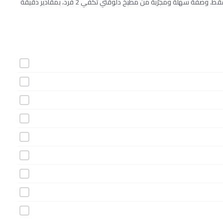
طريقة عمل بفتيك الدجاج خطوة بخطوة بـ9 مكونات وفي 35 دقيقة فقط. وصفة سهلة ومجرّبة من مطبخ دلوقتي تكفي 2 فرد، بمقادير دقيقة