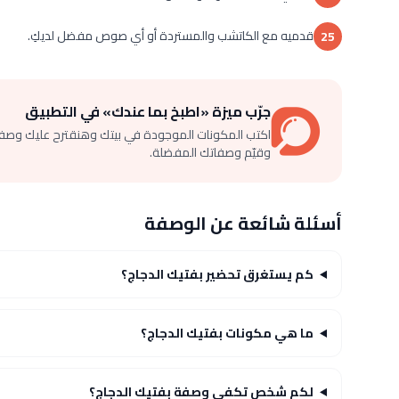
قدميه مع الكاتشب والمستردة أو أي صوص مفضل لديكِ.
25
جرّب ميزة «اطبخ بما عندك» في التطبيق
اكتب المكونات الموجودة في بيتك وهنقترح عليك وصف
وقيّم وصفاتك المفضلة.
أسئلة شائعة عن الوصفة
كم يستغرق تحضير بفتيك الدجاج؟
ما هي مكونات بفتيك الدجاج؟
لكم شخص تكفي وصفة بفتيك الدجاج؟