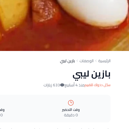
الرئيسية
الوصفات
بازين ليبي
بازين ليبي
منذ 4 أسابيع
633 زيارات
سجّل دخولك للتقييم
وقت التحضير
وقت
0 دقيقة
0 دقيقة