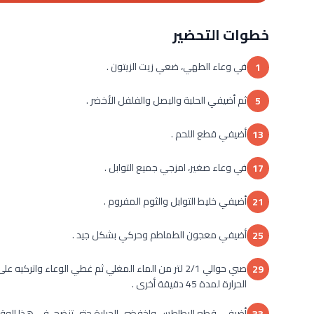
خطوات التحضير
في وعاء الطهي، ضعي زيت الزيتون .
1
ثم أضيفي الحلبة والبصل والفلفل الأخضر .
5
أضيفي قطع اللحم .
13
في وعاء صغير، امزجي جميع التوابل .
17
أضيفي خليط التوابل والثوم المفروم .
21
أضيفي معجون الطماطم وحركي بشكل جيد .
25
29
الحرارة لمدة 45 دقيقة أخرى .
أضيفي قطع البطاطس واخفضي الحرارة حتى تنضج، في هذا الوقت