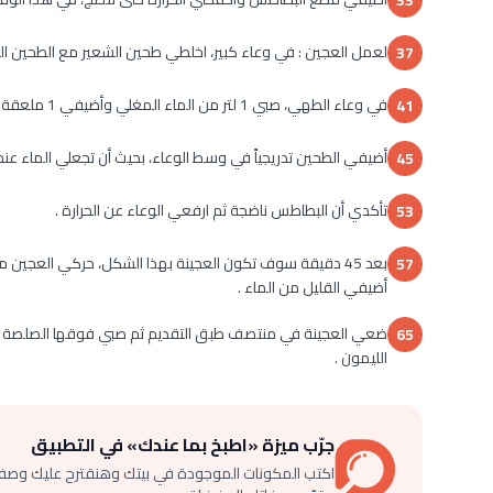
33
لعمل العجين : في وعاء كبير، اخلطي طحين الشعير مع الطحين ال
37
في وعاء الطهي، صبي 1 لتر من الماء المغلي وأضيفي 1 ملعقة كبيرة ملح .
41
أضيفي الطحين تدريجياً في وسط الوعاء، بحيث أن تجعلي الماء عند
45
تأكدي أن البطاطس ناضجة ثم ارفعي الوعاء عن الحرارة .
53
بعد 45 دقيقة سوف تكون العجينة بهذا الشكل، حركي العجي
57
أضيفي القليل من الماء .
ضعي العجينة في منتصف طبق التقديم ثم صبي فوقها الصلصة وض
65
الليمون .
جرّب ميزة «اطبخ بما عندك» في التطبيق
اكتب المكونات الموجودة في بيتك وهنقترح عليك وصف