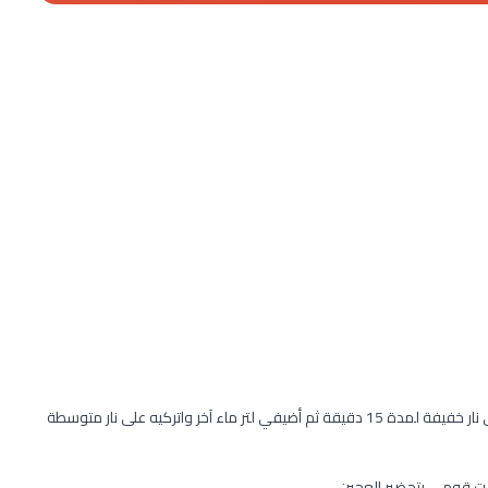
صبي حوالي 2/1 لتر من الماء المغلي ثم غطي الوعاء واتركيه على نار خفيفة لمدة 15 دقيقة ثم أضيفي لتر ماء آخر واتركيه على نار متوسطة
 قومي بتحضير العجين .