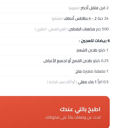
2 قرن
فلفل أخضر
(مفروم)
24 حبة
2 - 4 بطاطس أنصاف
(مقطع)
500 جم
مكعبات اليقطين
( القرع العسلي- اختياري )
6 بيضات للعجين :
1 كيلو
طحين الشعير
0.25 كيلو
طحين القمح أو لجميع الأغراض
1 ملعقة صغيرة
ملح
0.5 لتراً
1 ماء مغلي
( أو أكثر حسب الحاجة )
اطبخ باللي عندك
ابحث عن وصفات بناءً على مكوناتك.