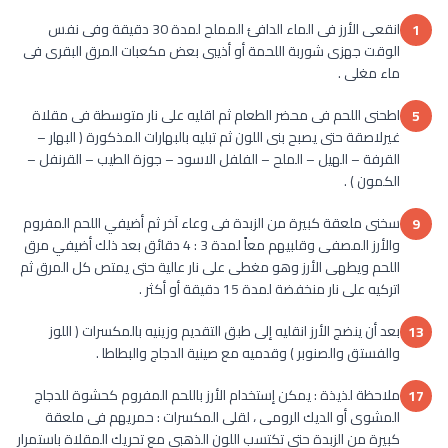
انقعى الأرز فى الماء الدافئ المملح لمدة 30 دقيقة وفى نفس
1
الوقت جهزى شوربة اللحمة أو أذيبى بعض مكعبات المرق البقرى فى
ماء مغلى .
اطحنى اللحم فى محضر الطعام ثم اقليه على نار متوسطة فى مقلاة
5
غيرلاصقة حتى يصبح بنى اللون ثم تبليه بالبهارات المذكورة ( البهار –
القرفة – الهيل – الملح – الفلفل الاسود – جوزة الطيب – القرنفل –
الكمون ) .
سخنى ملعقة كبيرة من الزبدة فى وعاء آخر ثم أضيفي اللحم المفروم
9
والأرز المصفى وقلبيهم معاً لمدة 3 : 4 دقائق بعد ذلك أضيفي مرق
اللحم ويطهى الأرز وهو مغطى على نار عالية حتى يمتص كل المرق ثم
اتركيه على نار منخفضة لمدة 15 دقيقة أو أكثر .
بعد أن ينضج الأرز انقليه إلى طبق التقديم وزينيه بالمكسرات ( اللوز
13
والفستق والصنوبر ) وقدميه مع صينية الدجاج والبطاطا .
ملاحظة لذيذة : يمكن إستخدام الأرز باللحم المفروم كحشوة للدجاج
17
المشوى أو الديك الرومى ، لقلى المكسرات : حمريهم فى ملعقة
كبيرة من الزبدة حتى تكتسب اللون الذهبى مع تحريك المقلاة باستمرار