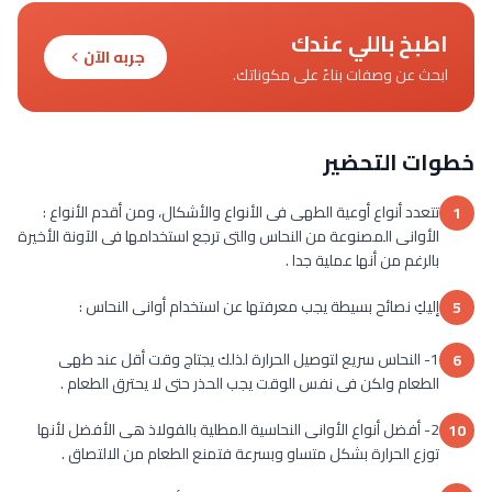
اطبخ باللي عندك
جربه الآن
ابحث عن وصفات بناءً على مكوناتك.
خطوات التحضير
تتعدد أنواع أوعية الطهى فى الأنواع والأشكال، ومن أقدم الأنواع :
1
الأوانى المصنوعة من النحاس والتى ترجع استخدامها فى الآونة الأخيرة
بالرغم من أنها عملية جدا .
إليكِ نصائح بسيطة يجب معرفتها عن استخدام أوانى النحاس :
5
1- النحاس سريع لتوصيل الحرارة لذلك يجتاج وقت أقل عند طهى
6
الطعام ولكن فى نفس الوقت يجب الحذر حتى لا يحترق الطعام .
2- أفضل أنواع الأوانى النحاسية المطلية بالفولاذ هى الأفضل لأنها
10
توزع الحرارة بشكل متساو وبسرعة فتمنع الطعام من الالتصاق .