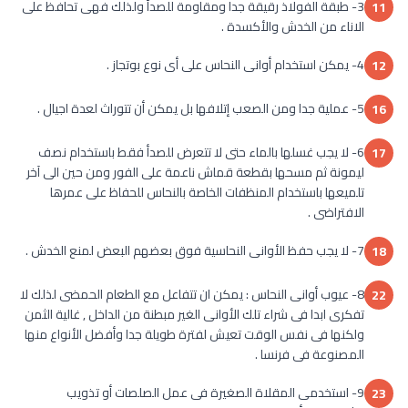
3- طبقة الفولاذ رقيقة جدا ومقاومة للصدأ ولذلك فهى تحافظ على
11
الاناء من الخدش والأكسدة .
4- يمكن استخدام أوانى النحاس على أى نوع بوتجاز .
12
5- عملية جدا ومن الصعب إتلافها بل يمكن أن تتوراث لعدة اجيال .
16
6- لا يجب غسلها بالماء حتى لا تتعرض للصدأ فقط باستخدام نصف
17
ليمونة ثم مسحها بقطعة قماش ناعمة على الفور ومن حين الى آخر
تلميعها باستخدام المنظفات الخاصة بالنحاس للحفاظ على عمرها
الافتراضى .
7- لا يجب حفظ الأوانى النحاسية فوق بعضهم البعض لمنع الخدش .
18
8- عيوب أوانى النحاس : يمكن ان تتفاعل مع الطعام الحمضى لذلك لا
22
تفكرى ابدا فى شراء تلك الأوانى الغير مبطنة من الداخل , غالية الثمن
ولكنها فى نفس الوقت تعيش لفترة طويلة جدا وأفضل الأنواع منها
المصنوعة فى فرنسا .
9- استخدمى المقلاة الصغيرة فى عمل الصلصات أو تذويب
23