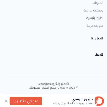
الحلويات
وصفات سريعة
اطباق رئيسية
حلويات غربية
اتصل بنا
تابعنا
الأحكام والشروط
خصوصية
عنا
© 2026 Dlwaqty. جميع الحقوق محفوظة.
Powered by
GAIT
تطبيق دلوقتي
فتح في التطبيق
وصفات ومنيوهات المطاعم في جيبك