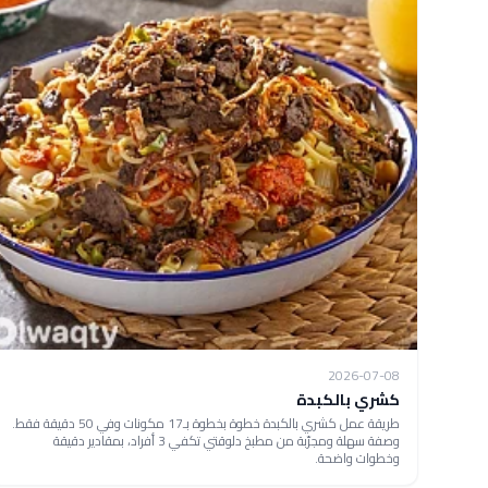
2026-07-08
كشري بالكبدة
طريقة عمل كشري بالكبدة خطوة بخطوة بـ17 مكونات وفي 50 دقيقة فقط.
وصفة سهلة ومجرّبة من مطبخ دلوقتي تكفي 3 أفراد، بمقادير دقيقة
وخطوات واضحة.