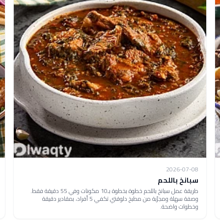
2026-07-08
سبانخ باللحم
طريقة عمل سبانخ باللحم خطوة بخطوة بـ10 مكونات وفي 55 دقيقة فقط.
وصفة سهلة ومجرّبة من مطبخ دلوقتي تكفي 5 أفراد، بمقادير دقيقة
وخطوات واضحة.