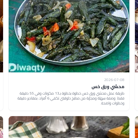
2026-07-08
محشي ورق خس
طريقة عمل محشي ورق خس خطوة بخطوة بـ13 مكونات وفي 55 دقيقة
فقط. وصفة سهلة ومجرّبة من مطبخ دلوقتي تكفي 6 أفراد، بمقادير دقيقة
وخطوات واضحة.