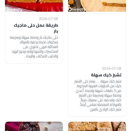
2026-07-08
طريقة عمل حلى ماجيك
بار
حلى ماجيك بار وصفة سهلة وسريعة
بمكونات لذيذة وغنية بالفوائد
الغذائية فهي تحتوي على
المكسرات والشوكولاته وجوز الهند
والحليب المكثف والزبدة .
2026-07-08
تشيز كيك سهلة
تشيز كيك سهلة ... يعتبر حلى التشيز
كيك من الحلويات الغربية المكونة
من 3 طبقات شهية ولذيذة، أعدي
وصفة سهلة وسريعة من التشيز
كيك وقدميه على سفرتك مزيناً
بالفواكة المفضلة تعلمي أيضاً:
تشيز كيك الزبادي بالفرن