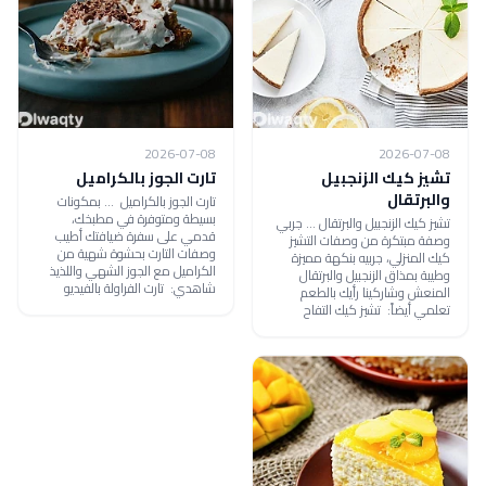
2026-07-08
2026-07-08
تشيز كيك الزنجبيل
تارت الجوز بالكراميل
والبرتقال
تارت الجوز بالكراميل ... بمكونات
بسيطة ومتوفرة في مطبخك،
تشيز كيك الزنجبيل والبرتقال ... جربي
قدمي على سفرة ضيافتك أطيب
وصفة مبتكرة من وصفات التشيز
وصفات التارت بحشوة شهية من
كيك المنزلي، جربيه بنكهة مميزة
الكراميل مع الجوز الشهي واللذيذ
وطيبة بمذاق الزنجبيل والبرتقال
شاهدي: تارت الفراولة بالفيديو
المنعش وشاركينا رأيك بالطعم
تعلمي أيضاً: تشيز كيك التفاح