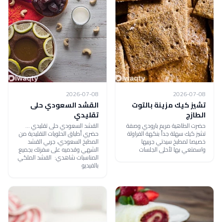
2026-07-08
2026-07-08
تشيز كيك مزينة بالتوت
القشد السعودي حلى
الطازج
تقليدي
حضرت الطاهية مريم بارودي وصفة
القشد السعودي حلى تقليدي ...
تشيز كيك سهلة جداً بنكهة الفراولة
حضري أطباق الحلويات التقليدية من
خصيصا لمطبخ سيدتي جربيها
المطبخ السعودي، جربي القشد
واسمتعي بها لأحلى الجلسات
الشهي وقدميه على سفرتك بجميع
المناسبات شاهدي: القشد الملكي
بالفيديو