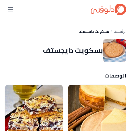
الرئيسية
بسكويت دايجستف
بسكويت دايجستف
الوصفات