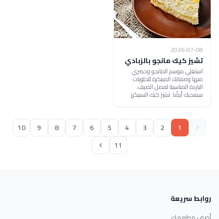
2026-07-08
تشيز كيك مانجو بالزبادي
استغلي موسم المانجو وحضري
منها وصفاتك المبتكرة للحلويات
الباردة المناسبة لفصل الصيف.
سيعجبك أيضًا: تشيز كيك السنيكرز
10
9
8
7
6
5
4
3
2
1
11
روابط سريعة
أضف مطعمك