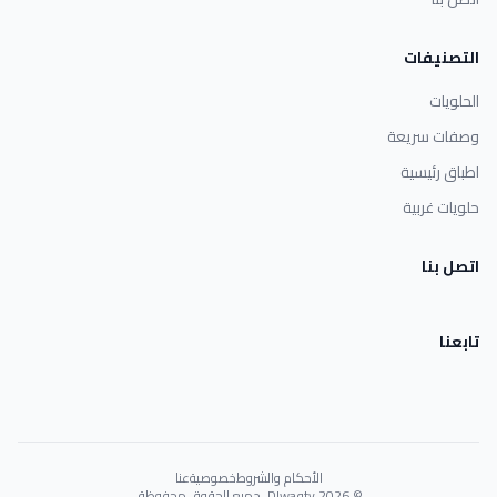
التصنيفات
الحلويات
وصفات سريعة
اطباق رئيسية
حلويات غربية
اتصل بنا
تابعنا
الأحكام والشروط
خصوصية
عنا
© 2026 Dlwaqty. جميع الحقوق محفوظة.