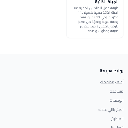
الجبنة الذائبة
طريقة عمل البطاطس المقلية مع
الجبنة الذائبة خطوة بخطوة بـ11
مكونات وفي 10 دقائق فقط.
وصفة سهلة ومجرّبة من مطبخ
دلوقتي تكفي 2 فرد، بمقادير
دقيقة وخطوات واضحة.
روابط سريعة
أضف مطعمك
مساعدة
الوصفات
اطبخ باللي عندك
المطابخ
اتصل بنا