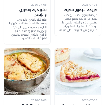
2026-07-08
2026-07-08
كريمة الليمون للكيك
تشيز كيك بالكيري
والزبادي
كريمة الليمون للكيك .. إن كنت
تبحثين عن كريمة بطعم منعش
تشيز كيك بالكيري والزبادي ...
وشهي لـ تزيين الكيك، اطلعي على
وصفات التشيز كيك تختلف بنكهاتها
الوصفة والمقادير الدقيقة وزيني بها
الطيبة والمميزة، جربي حلى لذيذ
ما ترغبين من الحلويات لأحلى ضيافة
وسهل التحضير وقدميه بطعم
الزبادي والكيري المميزة شاهدي:
تشيز كيك اللبنة بالفيديو
2026-07-08
2026-07-08