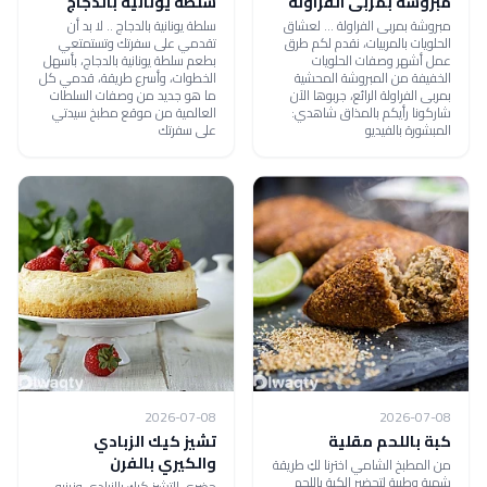
مبروشة بمربى الفراولة
سلطة يونانية بالدجاج
مبروشة بمربى الفراولة ... لعشاق
سلطة يونانية بالدجاج .. لا بد أن
الحلويات بالمربيات، نقدم لكم طرق
تقدمي على سفرتك وتستمتعي
عمل أشهر وصفات الحلويات
بطعم سلطة يونانية بالدجاج، بأسهل
الخفيفة من المبروشة المحشية
الخطوات، وأسرع طريقة، قدمي كل
بمربى الفراولة الرائع، جربوها الآن
ما هو جديد من وصفات السلطات
شاركونا رأيكم بالمذاق شاهدي:
العالمية من موقع مطبخ سيدتي
المبشورة بالفيديو
على سفرتك
2026-07-08
2026-07-08
كبة باللحم مقلية
تشيز كيك الزبادي
والكيري بالفرن
من المطبخ الشامي اخترنا لكِ طريقة
شهية وطيبة لتحضير الكبة باللحم
حضري التشيز كيك بالزبادي وزينيه