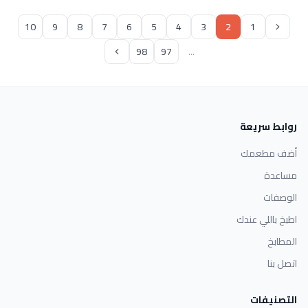
10
9
8
7
6
5
4
3
2
1
98
97
...
روابط سريعة
أضف مطعمك
مساعدة
الوصفات
اطبخ باللي عندك
المطابخ
اتصل بنا
التصنيفات