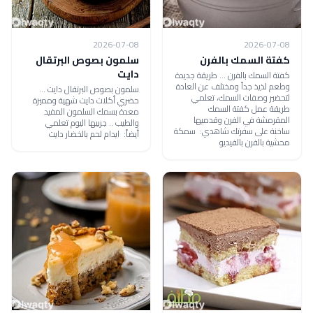
2026-07-08
2026-07-08
كفتة السمك بالفرن
سلمون بصوص البرتقال
دايت
كفتة السمك بالفرن ... طريقة جديدة
وطعم لذيذ جداً ومختلف عن العادة
سلمون بصوص البرتقال دايت ...
لتحضير وصفات السمك، تعلمي
حضري أكلات دايت شهية ومميزة
طريقة عمل كفتة السمك
معدة بسمك السلمون المفيد
المقرمشة في الفرن وقدميها
والطيب .. جربيها اليوم تعلمي
ساخنة على سفرتك شاهدي: سمكة
أيضاً: ايدام لحم بالخضار دايت
محشية بالفرن بالفيديو