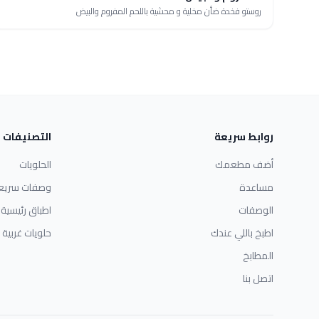
روستو فخدة ضأن مخلية و محشية باللحم المفروم والبيض
روابط سريعة
التصنيفات
أضف مطعمك
الحلويات
مساعدة
وصفات سريع
الوصفات
اطباق رئيسية
اطبخ باللي عندك
حلويات غربية
المطابخ
اتصل بنا