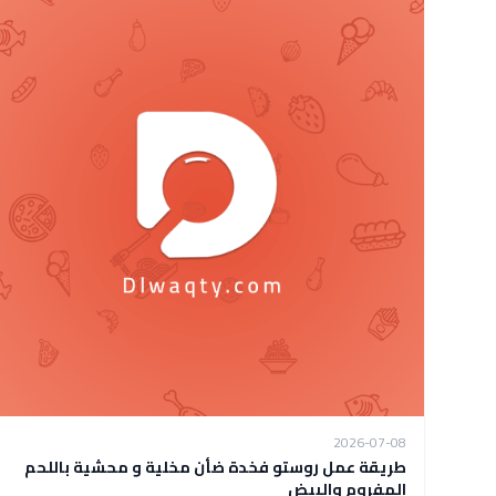
2026-07-08
طريقة عمل روستو فخدة ضأن مخلية و محشية باللحم
المفروم والبيض