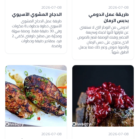
2026-07-08
2026-07-08
طريقة عمل اندومي
الدجاج المشوي الآسيوي
بدبس الرمان
طريقة عمل الدجاج المشوي
الآسيوي خطوة بخطوة بـ8 مكونات
اندومي من النودلز التي لا نستغني
وفي 30 دقيقة فقط. وصفة سهلة
عن تناولها لأنها لذيذة وسريعة
ومجرّبة من مطبخ دلوقتي تكفي 2
التحضير وهذه الوصفة تتميز بالصوص
فرد، بمقادير دقيقة وخطوات
الذي يحتوي على دبس الرمان
واضحة.
والصويا صوص وغير ذلك مما يجعل
الطبق شهياً .
2026-07-08
2026-07-08