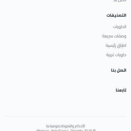
التصنيفات
الحلويات
وصفات سريعة
اطباق رئيسية
حلويات غربية
اتصل بنا
تابعنا
الأحكام والشروط
خصوصية
عنا
© 2026 Dlwaqty. جميع الحقوق محفوظة.