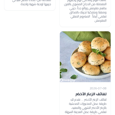
المفضلة من الدجاج المشوي بالفرن
جربيها لوجبة شهية ولذيذة
بطعم مقرمش ورائع جداً، جربي
وصفتنا وشاركينا تجربتك بالمذاق
تعلمي أيضاً: المشروم المقلي
المقرمش
2026-07-08
لفائف الزعتر الأخضر
لفائف الزعتر الأخضر ... نقدم لكِ
طريقة عمل المخبوزات المحشية
بالزعتر الأخضر الشهي والمفيد،
تعلمي طريقة عمل العجينة السهلة