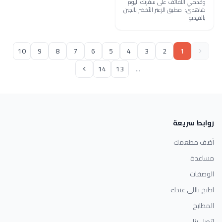
وقدمي اللفائف على سفرتك اليوم
شاهدي: مطبق الزعتر الأخضر بالجبن
بالفيديو
10
9
8
7
6
5
4
3
2
1
14
13
...
روابط سريعة
أضف مطعمك
مساعدة
الوصفات
اطبخ باللي عندك
المطابخ
اتصل بنا