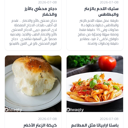
2026-07-08
2026-07-08
ستيك اللحم بالزعتر
دجاج محشي بالأرز
والبطاطس
والخضار
طريقة عمل ستيك اللحم بالزعتر
دجاج محشي بالأرز والخضار ... نقدم
والبطاطس خطوة بخطوة بـ8
لكِ أطيب طبخات الدجاج المفضلة
مكونات وفي 15 دقيقة فقط.
لدى الجميع، جربي الدجاج المحشي
وصفة سهلة ومجرّبة من مطبخ
بالأرز والخضار الطيب واللذيذ، وقدميه
دلوقتي تكفي 2 فرد، بمقادير
محمراً على السفرة شاهدي: دجاج
دقيقة وخطوات واضحة.
اليوم المحشي بالرز في الفرن بالفيديو
2026-07-08
2026-07-08
باستا ارابياتا مثل المطاعم
كيكة الزعتر الأخضر