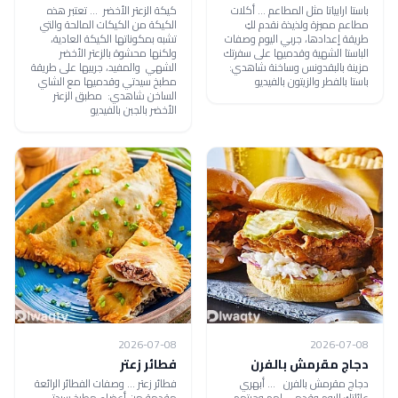
باستا ارابياتا مثل المطاعم ... أكلات
كيكة الزعتر الأخضر ... تعتبر هذه
مطاعم مميزة ولذيذة نقدم لكِ
الكيكة من الكيكات المالحة والتي
طريقة إعدادها، جربي اليوم وصفات
تشبه بمكوناتها الكيكة العادية،
الباستا الشهية وقدميها على سفرتك
ولكنها محشوة بالزعتر الأخضر
مزينة بالبقدونس وساخنة شاهدي:
الشهي والمفيد، جربيها على طريقة
باستا بالفطر والزيتون بالفيديو
مطبخ سيدتي وقدميها مع الشاي
الساخن شاهدي: مطبق الزعتر
الأخضر بالجبن بالفيديو
2026-07-08
2026-07-08
دجاج مقرمش بالفرن
فطائر زعتر
دجاج مقرمش بالفرن ... أبهري
فطائر زعتر ... وصفات الفطائر الرائعة
عائلتك اليوم وقدمي لهم وجبتهم
مقدمة من أعضاء مطبخ سيدتي