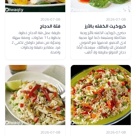
2026-07-08
2026-07-08
كروكيت الكفته بالأرز
فتة الدجاج
حضري كروكيت الكفته بالأرز وجبة
طريقة عمل فتة الدجاج خطوة
متكاملة ومشبعة كما انها محببة
بخطوة بـ11 مكونات. وصفة سهلة
لدي الجميع، قدميها مع الصوص
ومجرّبة من مطبخ دلوقتي تكفي 2
المفضل لكِ ولعائلتك. سيعجبك أيضًا:
فرد، بمقادير دقيقة وخطوات
دجاج الصولو بطريقة ولا أطيب
واضحة.
2026-07-08
2026-07-08