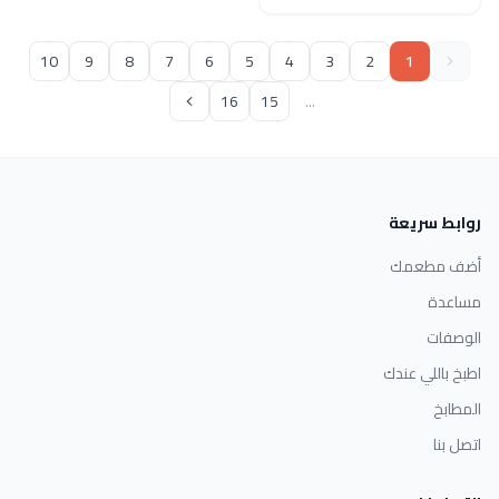
10
9
8
7
6
5
4
3
2
1
16
15
...
روابط سريعة
أضف مطعمك
مساعدة
الوصفات
اطبخ باللي عندك
المطابخ
اتصل بنا