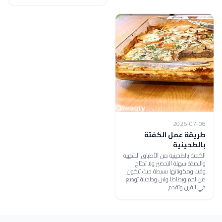
2026-07-08
طريقة عمل الكفتة
بالطحينية
الكفتة بالطحينية من الأطباق الشهية
واللذيذة سهلة التحضير ولا تحتاج
وقت ومكوناتها بسيطة حيث تتكون
من لحم وبطاطا ولبن وطحينة توضع
في الفرن وتقدم .