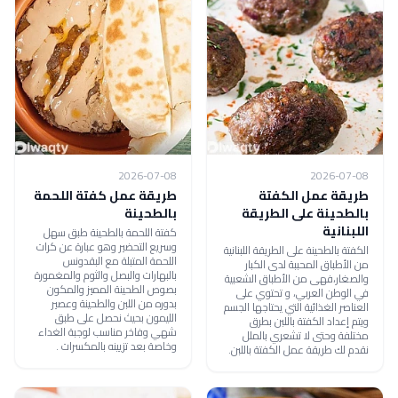
2026-07-08
2026-07-08
طريقة عمل الكفتة
طريقة عمل كفتة اللحمة
بالطحينة على الطريقة
بالطحينة
اللبنانية
كفتة اللحمة بالطحينة طبق سهل
وسريع التحضير وهو عبارة عن كرات
الكفتة بالطحينة على الطريقة اللبنانية
اللحمة المتبلة مع البقدونس
من الأطباق المحببة لدى الكبار
بالبهارات والبصل والثوم والمغمورة
والصغار،فهى من الأطباق الشعبية
بصوص الطحينة المميز والمكون
في الوطن العربي، و تحتوي على
بدوره من اللبن والطحينة وعصير
العناصر الغذائية التي يحتاجها الجسم
الليمون بحيث نحصل على طبق
ويتم إعداد الكفتة باللبن بطرق
شهي وفاخر مناسب لوجبة الغداء
مختلفة وحتى لا تشعري بالملل
وخاصة بعد تزيينه بالمكسرات .
نقدم لك طريقة عمل الكفتة باللبن.