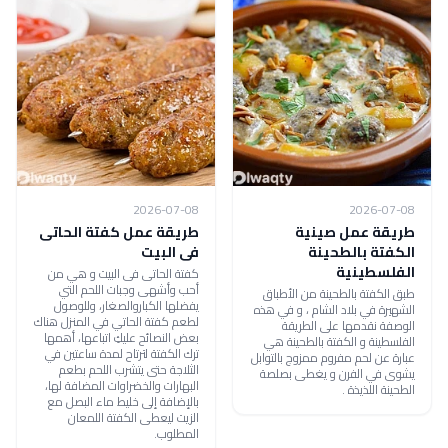
2026-07-08
2026-07-08
طريقة عمل صينية
طريقة عمل كفتة الحاتى
الكفتة بالطحينة
فى البيت
الفلسطينية
كفتة الحاتى فى البيت و هي من
أحب وأشهى وجبات اللحم التي
طبق الكفتة بالطحينة من الأطباق
يفضلها الكباروالصغار، وللوصول
الشهيرة في بلاد الشام ، و في هذه
لطعم كفتة الحاتي في المنزل هناك
الوصفة نقدمها على الطريقة
بعض النصائح عليكِ اتباعها، أهمها
الفلسطينة و الكفتة بالطحينة هي
ترك الكفتة لترتاح لمدة ساعتين في
عبارة عن لحم مفروم ممزوج بالتوابل
الثلاجة حتى يتشرب اللحم بطعم
يشوى في الفرن و يغطى بصلصة
البهارات والخضراوات المضافة لها،
الطحينة اللذيذة .
بالإضافة إلى خليط ماء البصل مع
الزيت ليعطى الكفتة اللمعان
المطلوب.