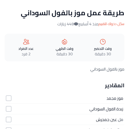
طريقة عمل موز بالفول السوداني
منذ 4 أسابيع
448 زيارات
سجّل دخولك للتقييم
وقت التحضير
وقت الطهي
عدد الافراد
30 دقيقة
30 دقيقة
2 فرد
موز بالفول السوداني
المقادير
موز مجمد
زبدة الفول السوداني
مل
عين جمجرش