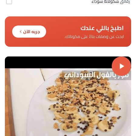
رقائق
شكولاتة سوداء
اطبخ باللي عندك
جربه الآن
ابحث عن وصفات بناءً على مكوناتك.