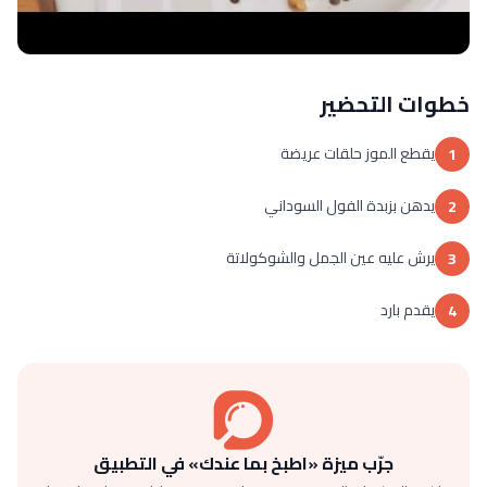
خطوات التحضير
يقطع الموز حلقات عريضة
1
يدهن بزبدة الفول السوداني
2
يرش عليه عين الجمل والشوكولاتة
3
يقدم بارد
4
جرّب ميزة «اطبخ بما عندك» في التطبيق