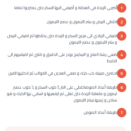
أضربي الزبدة في العجانة و أضيفي اليها السكر حتى يمتزجوا تماما
1
اخلطي البيض و بشر الليمون و عصير الليمون
2
اضيفي الزبادي الى مزيج السكر و الزبدة حتى يختلطوا ثم اضيفي البيض
3
و بشر الليمون و عصير الليمون
ضعي رشة الملح و البيكينج بودر على الدقيق و قلبي ثم اضيفيهم الى
4
الخليط
احضري صينية كب كيك و ضعي العجين في القوالب ثم ادخليها الفرن
5
طريقة أعداد الصوصاخلطي على النار ¾ كوب السكر و ¼ كوب عصير
6
ليمون و ملعقة الزبدة حتى تغلى ثم ارفعيها و اسقي بها الكيك و هو
ساخن و زينيها ببشر الليمون
طريقة أعداد الصوص
7