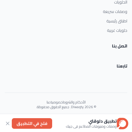
الحلويات
وصفات سريعة
اطباق رئيسية
حلويات غربية
اتصل بنا
تابعنا
الأحكام والشروط
خصوصية
عنا
© 2026 Dlwaqty. جميع الحقوق محفوظة.
Powered by
GAIT
تطبيق دلوقتي
فتح في التطبيق
وصفات ومنيوهات المطاعم في جيبك