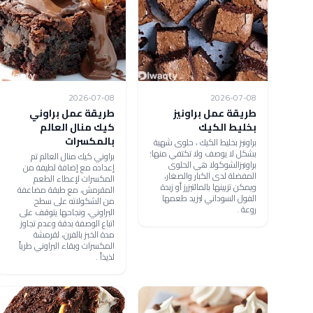
2026-07-08
2026-07-08
طريقة عمل براونيز
طريقة عمل براوني
بخليط الكيك
كيك منال العالم
بالمكسرات
براونيز بخليط الكيك ، حلوى شهية
بشكل لا يوصف ولا تكتفي منها؛
براوني كيك منال العالم تم
براونيزالشوكولا هي الحلوى
إعداده مع إضافة لطيفة من
المفضلة لدى الكبار والصغار،
المكسرات لإعطاء الطعم
ويمكن تزيينها بالمالتيزرز أو زبدة
المقرمش، مع طبقة مضاعفة
الفول السوداني ليزيد طعمها
من الشكولاته على سطح
روعة .
البراوني، ونجاحها يتوقف على
اتباع الوصفة بدقة وعدم تجاوز
مدة الخبز بالفرن، لقرمشة
المكسرات وبقاء البراوني طرياً
لذيذاً .