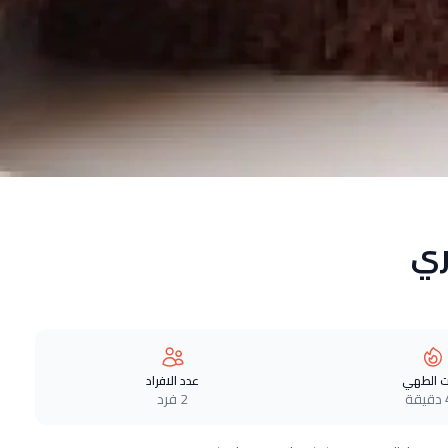
ري
 الطهي
عدد الافراد
ة
2 فرد