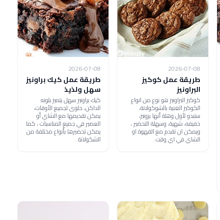
2026-07-08
2026-07-08
طريقة عمل كوكيز
طريقة عمل كيك براونيز
البراونيز
سهل ولذيذ
كوكيز البراونيز هو نوع من انواع
كيك براونيز سهل يتميز بلونه
الكوكيز الغنية بالشوكولاتة،
الداكن، حلوى لجميع الأوقات،
ستبدو لأول وهلة أنها برونيز،
يمكن تقديمها مع الشاي أو
خفيفه، شهية، وسهلة التحضير ،
العصير في جميع المناسبات ، كما
ويمكن ان تقدم مع القهوة او
يمكن تحضيرها بأنواع مختلفة من
الشاي في اي وقت .
الشكولاتة .