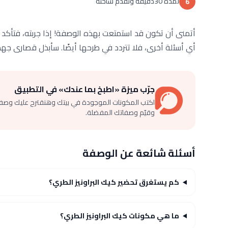
لمدة 30دقيقة وتقدم ساخنة
6
أتمنى أن تكون قد استمتعت بهذه الوصفة! إذا جربته، فتأكد من
أي أسئلة أخرى، فلا تتردد في طرحها أيضًا. سأبذل قصارى جهد
جرّب ميزة «اطبخ بما عندك» في التطبيق
اكتب المكونات الموجودة في بيتك وهنقترح عليك وصف
وقيّم وصفاتك المفضلة.
أسئلة شائعة عن الوصفة
كم يستغرق تحضير كيك البراونيز الطري؟
ما هي مكونات كيك البراونيز الطري؟