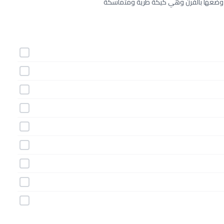
كن وضعها بالفرن وهي كيكة طرية ومتماسكة