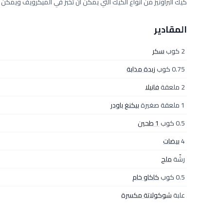
كيك البراونيز من انواع الكيك التي يمكن أن تخبز في الميكرويف ويم
المقادير
2 كوب
سكر
0.75 كوب
زبدة مذابة
2 ملعقة
فانيلا
1 ملعقة صغيرة
بيكنغ باودر
0.5 كوب
1 طحين
4
بيضات
رشّة
ملح
0.5 كوب
كاكاو خام
علبة
شوكولاتة مكسرة