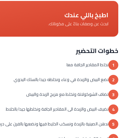
اطبخ باللي عندك
ابحث عن وصفات بناءً على مكوناتك.
خطوات التحضير
نخلط المقادير الجافة معا
1
نضع البيض والزبدة في وعاء ونخلطه جيدا بالسلك اليدوي
2
تضاف الشوكولاتة وتخلط مع مزيج الزبدة والبيض
3
نضيف البيض والزبدة الى المقادير الجافة ونخلطها جيدا بالخلاط
4
ندهن الصينية بالزبدة ونسكب الخليط فيها ونضعها بالفرن على درجة ح
5