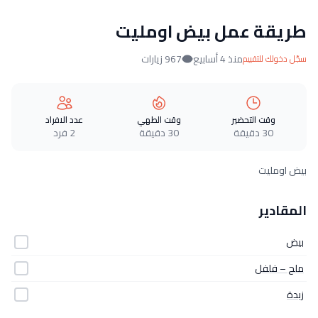
طريقة عمل بيض اومليت
منذ 4 أسابيع
967 زيارات
سجّل دخولك للتقييم
وقت التحضير
وقت الطهي
عدد الافراد
30 دقيقة
30 دقيقة
2 فرد
بيض اومليت
المقادير
بيض
ملح – فلفل
زبدة