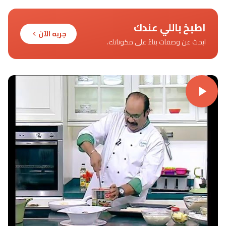
اطبخ باللي عندك
جربه الآن
ابحث عن وصفات بناءً على مكوناتك.