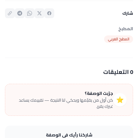
شارك
المطبخ
المطبخ الغربي
0 التعليقات
جرّبت الوصفة؟
⭐
كن أول من يقيّمها ويحكي لنا النتيجة — تقييمك يساعد
غيرك يقرر.
شاركنا رأيك في الوصفة