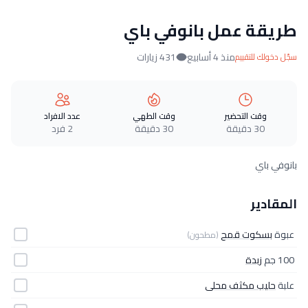
طريقة عمل بانوفي باي
منذ 4 أسابيع
431 زيارات
سجّل دخولك للتقييم
وقت التحضير
وقت الطهي
عدد الافراد
30 دقيقة
30 دقيقة
2 فرد
بانوفي باي
المقادير
عبوة
بسكوت قمح
(مطحون)
100 جم
زبدة
علبة
حليب مكثف محلى