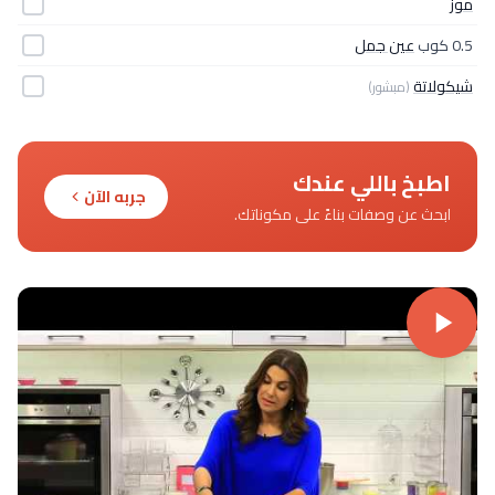
موز
0.5 كوب
عين جمل
شيكولاتة
(مبشور)
اطبخ باللي عندك
جربه الآن
ابحث عن وصفات بناءً على مكوناتك.